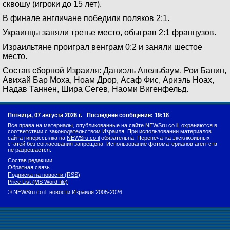
сквошу (игроки до 15 лет).
В финале англичане победили поляков 2:1.
Украинцы заняли третье место, обыграв 2:1 французов.
Израильтяне проиграл венграм 0:2 и заняли шестое
место.
Состав сборной Израиля: Даниэль Апельбаум, Рои Банин,
Авихай Бар Моха, Ноам Дрор, Асаф Фис, Ариэль Ноах,
Надав Таннен, Шира Сегев, Наоми Вигенфельд.
Пятница, 07 августа 2026 г.
Последнее сообщение: 19:18
Все права на материалы, опубликованные на сайте NEWSru.co.il, охраняются в
соответствии с законодательством Израиля. При использовании материалов
сайта гиперссылка на
NEWSru.co.il
обязательна. Перепечатка эксклюзивных
статей без согласования запрещена. Использование фотоматериалов агентств
не разрешается.
Состав редакции
Обратная связь
Подписка на новости (RSS)
Price List (MS Word file)
© NEWSru.co.il: новости Израиля 2005-2026