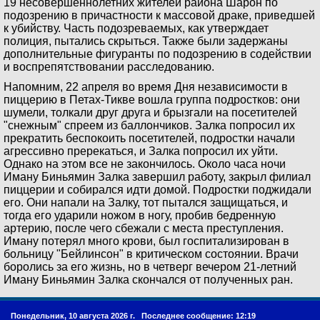
19 несовершеннолетних жителей района Шарон по
подозрению в причастности к массовой драке, приведшей
к убийству. Часть подозреваемых, как утверждает
полиция, пытались скрыться. Также были задержаны
дополнительные фигуранты по подозрению в содействии
и воспрепятствовании расследованию.
Напомним, 22 апреля во время Дня независимости в
пиццерию в Петах-Тикве вошла группа подростков: они
шумели, толкали друг друга и брызгали на посетителей
"снежным" спреем из баллончиков. Залка попросил их
прекратить беспокоить посетителей, подростки начали
агрессивно пререкаться, и Залка попросил их уйти.
Однако на этом все не закончилось. Около часа ночи
Иману Биньямин Залка завершил работу, закрыл филиал
пиццерии и собирался идти домой. Подростки поджидали
его. Они напали на Залку, тот пытался защищаться, и
тогда его ударили ножом в ногу, пробив бедренную
артерию, после чего сбежали с места преступления.
Иману потерял много крови, был госпитализирован в
больницу "Бейлинсон" в критическом состоянии. Врачи
боролись за его жизнь, но в четверг вечером 21-летний
Иману Биньямин Залка скончался от полученных ран.
Понедельник, 10 августа 2026 г.
Последнее сообщение: 12:19