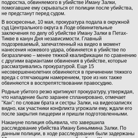
подростка, обвиняемого в убийстве Иману Залки,
помогавшие ему скрываться от полиции после убийства,
не предстанут перед судом.
В воскресенье, 10 мая, прокуратура подала в окружной
суд Центрального округа в Лоде обвинительные
заключения по делу об убийстве Иману Залки в Петах-
Тикве в канун Дня независимости. Главный
подозреваемый, запечатленный на видео в момент
нанесения ножевого удара, обвиняется в убийстве по
безразличию – менее тяжкой квалификации по сравнению
с другими вариантами обвинения в убийстве, которые
рассматривались прокуратурой. Еще 15
несовершеннолетних обвиняются в причинении тяжкого
вреда с отягчающим намерением, трое из них также
обвиняются в воспрепятствовании правосудию.
Родные убитого резко критикуют прокуратуру, утверждая,
что нападение было заранее спланировано, отмечает
"Кан": по словам брата и сестры Залки, на видеозаписях
видно, как участники конфликта угрожали ему, ждали его
после закрытия пиццерии и пришли подготовленными.
Накануне полиция объявила, что завершила
расследование убийства Иману Биньямина Залки. По
данным полиции, в ходе расследования были задержаны