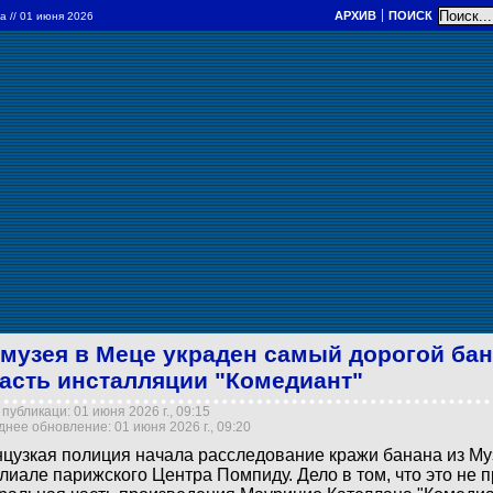
АРХИВ
ПОИСК
ра
// 01 июня 2026
 музея в Меце украден самый дорогой бан
часть инсталляции "Комедиант"
публикаци: 01 июня 2026 г., 09:15
нее обновление: 01 июня 2026 г., 09:20
цузкая полиция начала расследование кражи банана из М
лиале парижского Центра Помпиду. Дело в том, что это не п