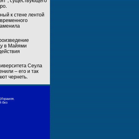
ант", существующего
ро.
ный к стене лентой
современного
заменила
произведение
ду в Майями
действия
ниверситета Сеула
нили – его и так
ают чернеть.
 Израиля.
й без