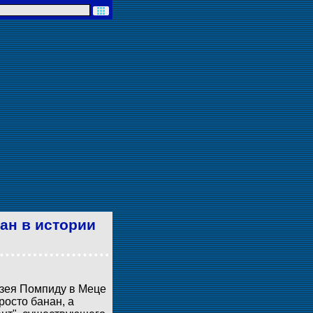
ан в истории
узея Помпиду в Меце
росто банан, а