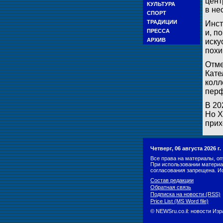
цент
КУЛЬТУРА
в не
СПОРТ
ТРАДИЦИИ
Инст
ПРЕССА
и, п
АРХИВ
иску
похи
Отме
Кате
колл
перф
В 20
Но Х
прих
Четверг, 06 августа 2026 г
Все права на материалы, оп
При использовании материа
согласования запрещена. И
Состав редакции
Обратная связь
Подписка на новости (RSS)
Price List (MS Word file)
© NEWSru.co.il: новости Из