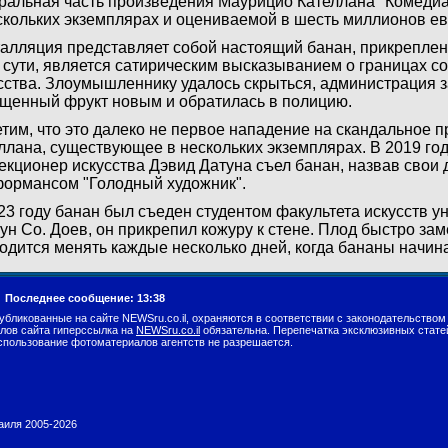
ральная часть произведения Маурицио Кателлана "Комеди
скольких экземплярах и оцениваемой в шесть миллионов ев
алляция представляет собой настоящий банан, прикреплен
о сути, является сатирическим высказыванием о границах 
сства. Злоумышленнику удалось скрыться, администрация 
щенный фрукт новым и обратилась в полицию.
тим, что это далеко не первое нападение на скандальное 
ллана, существующее в нескольких экземплярах. В 2019 го
екционер искусства Дэвид Датуна съел банан, назвав свои 
ормансом "Голодный художник".
23 году банан был съеден студентом факультета искусств у
ун Со. Доев, он прикрепил кожуру к стене. Плод быстро заме
одится менять каждые несколько дней, когда бананы начин
.
Последнее сообщение: 13:38
убликованные на сайте NEWSru.co.il, охраняются в соответствии с законодательством
лов сайта гиперссылка на
NEWSru.co.il
обязательна. Перепечатка эксклюзивных стате
спользование фотоматериалов агентств не разрешается.
раиля 2005-2026