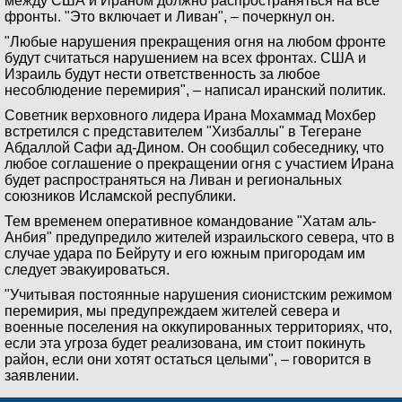
между США и Ираном должно распространяться на все
фронты. "Это включает и Ливан", – почеркнул он.
"Любые нарушения прекращения огня на любом фронте
будут считаться нарушением на всех фронтах. США и
Израиль будут нести ответственность за любое
несоблюдение перемирия", – написал иранский политик.
Советник верховного лидера Ирана Мохаммад Мохбер
встретился с представителем "Хизбаллы" в Тегеране
Абдаллой Сафи ад-Дином. Он сообщил собеседнику, что
любое соглашение о прекращении огня с участием Ирана
будет распространяться на Ливан и региональных
союзников Исламской республики.
Тем временем оперативное командование "Хатам аль-
Анбия" предупредило жителей израильского севера, что в
случае удара по Бейруту и его южным пригородам им
следует эвакуироваться.
"Учитывая постоянные нарушения сионистским режимом
перемирия, мы предупреждаем жителей севера и
военные поселения на оккупированных территориях, что,
если эта угроза будет реализована, им стоит покинуть
район, если они хотят остаться целыми", – говорится в
заявлении.