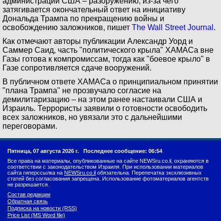
администрации США – разоружению, из-за чего
затягивается окончательный ответ на инициативу
Дональда Трампа по прекращению войны и
освобождению заложников, пишет
The Wall Street Journal
.
Как отмечают авторы публикации Александр Уорд и
Саммер Саид, часть "политического крыла" ХАМАСа вне
Газы готова к компромиссам, тогда как "боевое крыло" в
Газе сопротивляется сдаче вооружений.
В публичном ответе ХАМАСа о принципиальном принятии
"плана Трампа" не прозвучало согласие на
демилитаризацию – на этом ранее настаивали США и
Израиль. Террористы заявили о готовности освободить
всех заложников, но увязали это с дальнейшими
переговорами.
Пятница, 07 августа 2026 г.
Последнее сообщение: 06:54
Все права на материалы, опубликованные на сайте NEWSru.co.il, охраняются в
соответствии с законодательством Израиля. При использовании материалов
сайта гиперссылка на
NEWSru.co.il
обязательна. Перепечатка эксклюзивных
статей без согласования запрещена. Использование фотоматериалов агентств
не разрешается.
Состав редакции
Обратная связь
Подписка на новости (RSS)
Price List (MS Word file)