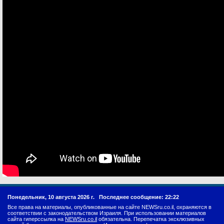
Понедельник, 10 августа 2026 г.
Последнее сообщение: 22:22
Все права на материалы, опубликованные на сайте NEWSru.co.il, охраняются в
соответствии с законодательством Израиля. При использовании материалов
сайта гиперссылка на
NEWSru.co.il
обязательна. Перепечатка эксклюзивных