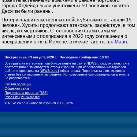
правительственными войсками в районе портового
города Ходейда были уничтожены 50 боевиков-хуситов.
Десятки были ранены.
Потери правительственных войск убитыми составили 15
человек. Хуситы продолжают атаковать, задействуя, в том
числе, и смертников. Столкновения стали самыми
интенсивными с подписания в 2022 году соглашения о
прекращении огня в Йемене, отмечает агентство
Maan
.
Воскресенье, 09 августа 2026 г.
Последнее сообщение: 18:08
Все права на материалы, опубликованные на сайте NEWSru.co.il, охраняются в
соответствии с законодательством Израиля. При использовании материалов
сайта гиперссылка на
NEWSru.co.il
обязательна. Перепечатка эксклюзивных
статей без согласования запрещена. Использование фотоматериалов агентств
не разрешается.
Состав редакции
Обратная связь
Подписка на новости (RSS)
Price List (MS Word file)
© NEWSru.co.il: новости Израиля 2005-2026