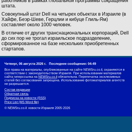
работников в рамках глобальной программы сокращения
штата.
Совокупный штат Dell на четырех объектах в Израиле (в
Хайфе, Беэр-Шеве, Герцлии и кибуце Глиль-Ям)
составляет около 1000 человек.
В отличие от других транснациональных корпораций, Dell
до сих пор не трогал израильское подразделение,
сформированное на базе нескольких приобретенных
стартапов.
Четверг, 06 августа 2026 г.
Последнее сообщение: 04:49
Все права на материалы, опубликованные на сайте NEWSru.co.il, охраняются в
соответствии с законодательством Израиля. При использовании материалов
сайта гиперссылка на
NEWSru.co.il
обязательна. Перепечатка эксклюзивных
статей без согласования запрещена. Использование фотоматериалов агентств
не разрешается.
Состав редакции
Обратная связь
Подписка на новости (RSS)
Price List (MS Word file)
© NEWSru.co.il: новости Израиля 2005-2026