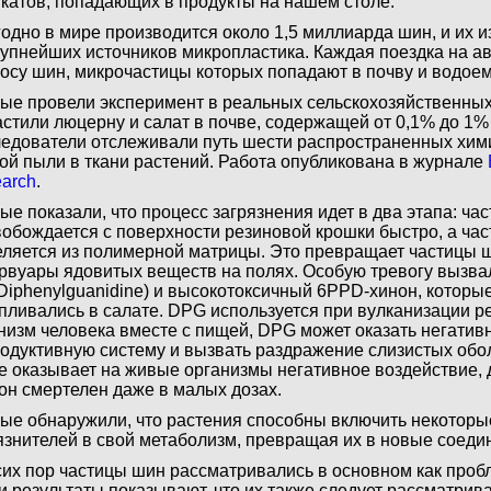
катов, попадающих в продукты на нашем столе.
одно в мире производится около 1,5 миллиарда шин, и их 
рупнейших источников микропластика. Каждая поездка на а
носу шин, микрочастицы которых попадают в почву и водое
ые провели эксперимент в реальных сельскохозяйственных
стили люцерну и салат в почве, содержащей от 0,1% до 1%
едователи отслеживали путь шести распространенных хим
той пыли в ткани растений. Работа опубликована в журнале
arch
.
ые показали, что процесс загрязнения идет в два этапа: час
обождается с поверхности резиновой крошки быстро, а час
ляется из полимерной матрицы. Это превращает частицы 
рвуары ядовитых веществ на полях. Особую тревогу вызв
-Diphenylguanidine) и высокотоксичный 6PPD-хинон, которы
пливались в салате. DPG используется при вулканизации р
низм человека вместе с пищей, DPG может оказать негатив
одуктивную систему и вызвать раздражение слизистых обо
е оказывает на живые организмы негативное воздействие, 
он смертелен даже в малых дозах.
ые обнаружили, что растения способны включить некоторые
язнителей в свой метаболизм, превращая их в новые соеди
сих пор частицы шин рассматривались в основном как проб
 результаты показывают, что их также следует рассматрив