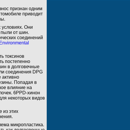
износ признан одним
втомобиле приводит
мы.
 условиях. Они
 пыли от шин.
ических соединений
Environmental
ть токсинов
ть постепенно
шин в долговечные
али соединения DPG
е активно
езины. Попадая в
ное влияние на
лочек. 6PPD-хинон
для некоторых видов
 из этих
нения.
лема микропластика.
ать как долгосрочные