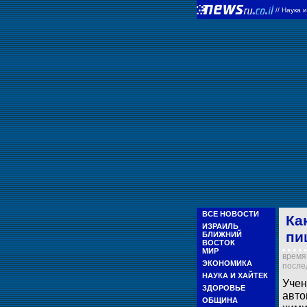
//
Наука 
ВСЕ НОВОСТИ
Ка
ИЗРАИЛЬ
пи
БЛИЖНИЙ
ВОСТОК
МИР
время 
ЭКОНОМИКА
послед
НАУКА И ХАЙТЕК
Учен
ЗДОРОВЬЕ
авто
ОБЩИНА