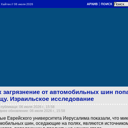
АРХИВ
ПОИСК
и Хайтек
// 06 июля 2026
к загрязнение от автомобильных шин поп
щу. Израильское исследование
публикаци: 06 июля 2026 г., 15:58
нее обновление: 06 июля 2026 г., 15:58
ые Еврейского университета Иерусалима показали, что ми
мобильных шин, оседающие на полях, являются источнико