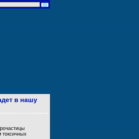
адет в нашу
крочастицы
м токсичных