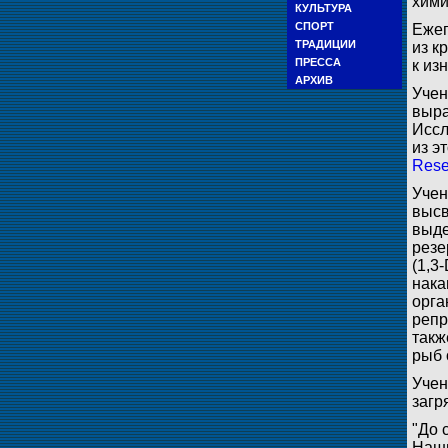
хими
КУЛЬТУРА
СПОРТ
Ежег
ТРАДИЦИИ
из к
ПРЕССА
к из
АРХИВ
Учен
выра
Иссл
из э
Rese
Учен
высв
выде
резе
(1,3
нака
орга
репр
такж
рыб 
Учен
загр
"До 
Наши