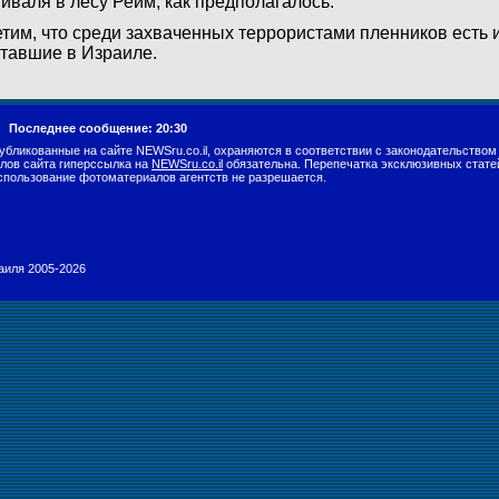
иваля в лесу Реим, как предполагалось.
тим, что среди захваченных террористами пленников есть 
тавшие в Израиле.
г.
Последнее сообщение: 20:30
убликованные на сайте NEWSru.co.il, охраняются в соответствии с законодательством
лов сайта гиперссылка на
NEWSru.co.il
обязательна. Перепечатка эксклюзивных стате
спользование фотоматериалов агентств не разрешается.
раиля 2005-2026