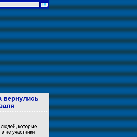
а вернулись
валя
и людей, которые
 а не участники