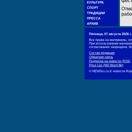
фест
КУЛЬТУРА
СПОРТ
Отме
ТРАДИЦИИ
рабо
ПРЕССА
АРХИВ
Пятница, 07 августа 2026 
Все права на материалы, оп
При использовании материа
согласования запрещена. И
Состав редакции
Обратная связь
Подписка на новости (RSS)
Price List (MS Word file)
© NEWSru.co.il: новости Из