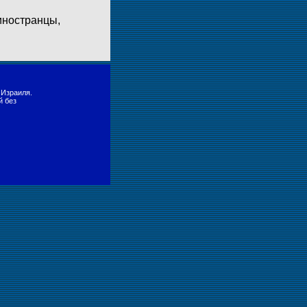
иностранцы,
 Израиля.
й без