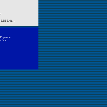
а.
названы.
 Израиля.
й без