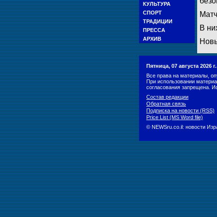
безо
КУЛЬТУРА
СПОРТ
Матч
ТРАДИЦИИ
В ни
ПРЕССА
АРХИВ
Новы
Пятница, 07 августа 2026 
Все права на материалы, оп
При использовании материа
согласования запрещена. И
Состав редакции
Обратная связь
Подписка на новости (RSS)
Price List (MS Word file)
© NEWSru.co.il: новости Из