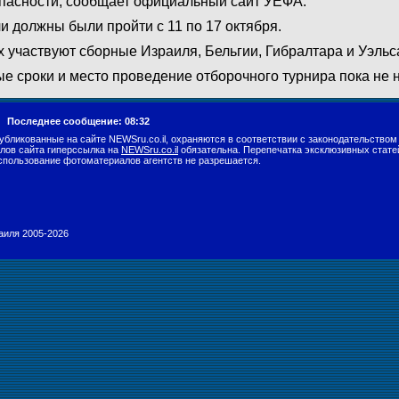
пасности, сообщает официальный сайт УЕФА.
и должны были пройти с 11 по 17 октября.
х участвуют сборные Израиля, Бельгии, Гибралтара и Уэльс
е сроки и место проведение отборочного турнира пока не 
г.
Последнее сообщение: 08:32
убликованные на сайте NEWSru.co.il, охраняются в соответствии с законодательством
лов сайта гиперссылка на
NEWSru.co.il
обязательна. Перепечатка эксклюзивных стате
спользование фотоматериалов агентств не разрешается.
раиля 2005-2026