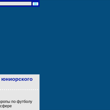
и юниорского
вропы по футболу
в сфере