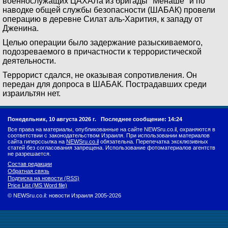
военнослужащих ЦАХАЛа из бригады "Менаше" и по
наводке общей службы безопасности (ШАБАК) провели
операцию в деревне Силат аль-Харития, к западу от
Дженина.
Целью операции было задержание разыскиваемого,
подозреваемого в причастности к террористической
деятельности.
Террорист сдался, не оказывая сопротивления. Он
передан для допроса в ШАБАК. Пострадавших среди
израильтян нет.
Понедельник, 10 августа 2026 г.
Последнее сообщение: 14:24
Все права на материалы, опубликованные на сайте NEWSru.co.il, охраняются в
соответствии с законодательством Израиля. При использовании материалов
сайта гиперссылка на
NEWSru.co.il
обязательна. Перепечатка эксклюзивных
статей без согласования запрещена. Использование фотоматериалов агентств
не разрешается.
Состав редакции
Обратная связь
Подписка на новости (RSS)
Price List (MS Word file)
© NEWSru.co.il: новости Израиля 2005-2026