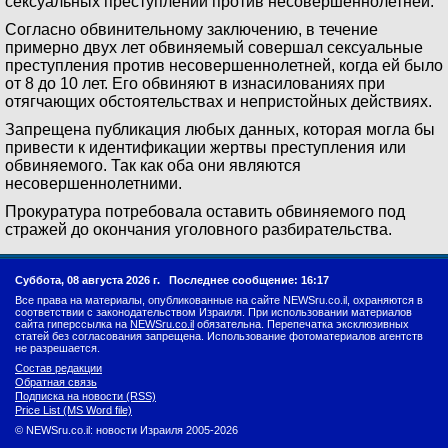
сексуальных преступлений против несовершеннолетней.
Согласно обвинительному заключению, в течение
примерно двух лет обвиняемый совершал сексуальные
преступления против несовершеннолетней, когда ей было
от 8 до 10 лет. Его обвиняют в изнасилованиях при
отягчающих обстоятельствах и непристойных действиях.
Запрещена публикация любых данных, которая могла бы
привести к идентификации жертвы преступления или
обвиняемого. Так как оба они являются
несовершеннолетними.
Прокуратура потребовала оставить обвиняемого под
стражей до окончания уголовного разбирательства.
Суббота, 08 августа 2026 г.
Последнее сообщение: 16:17
Все права на материалы, опубликованные на сайте NEWSru.co.il, охраняются в
соответствии с законодательством Израиля. При использовании материалов
сайта гиперссылка на
NEWSru.co.il
обязательна. Перепечатка эксклюзивных
статей без согласования запрещена. Использование фотоматериалов агентств
не разрешается.
Состав редакции
Обратная связь
Подписка на новости (RSS)
Price List (MS Word file)
© NEWSru.co.il: новости Израиля 2005-2026