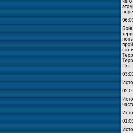
чего
этом
пере
06:0
Бойц
терр
попы
прой
сотр
Терр
Терр
Пост
03:0
Исто
02:0
Исто
част
Исто
01:0
Исто