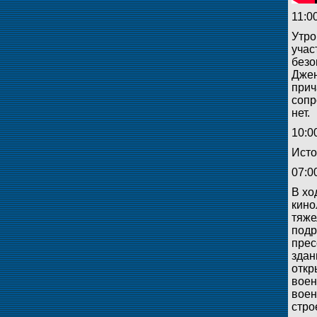
11:0
Утро
учас
безо
Джен
прич
сопр
нет.
10:0
Исто
07:0
В хо
кино
тяже
подр
прес
здан
откр
воен
воен
стро