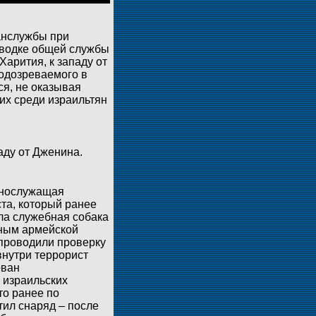
анслужбы при
аводке общей службы
арития, к западу от
одозреваемого в
ся, не оказывая
их среди израильтян
аду от Дженина.
ннослужащая
та, который ранее
бла служебная собака
нным армейской
 проводили проверку
внутри террорист
ован
 израильских
то ранее по
тил снаряд – после