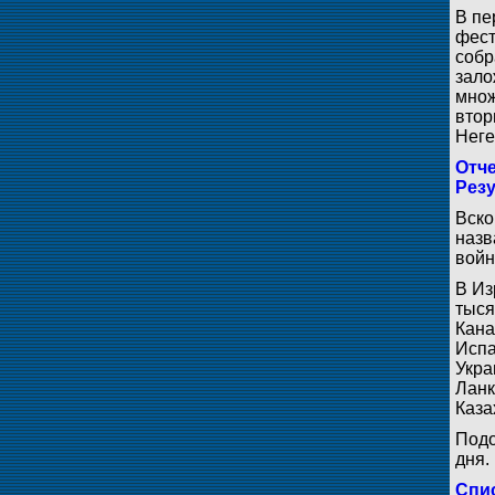
В пе
фест
собр
зало
множ
втор
Неге
Отче
Рез
Вско
назв
войн
В Из
тыся
Кана
Испа
Укра
Ланк
Каза
Подо
дня.
Спис