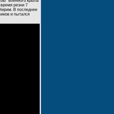
хбы" военного крыла
время резни 7
 Нирим. В последнее
виков и пытался