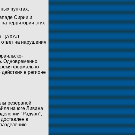
ных пунктах.
западе Сирии и
 на территории этих
ом ЦАХАЛ
В ответ на нарушения
зраильско-
е. Одновременно
 время формально
 действия в регионе
илы резервной
айля на юге Ливана
делении "Радуан",
 доставлен в
дразделению.