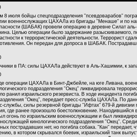
0
м 8 июля бойцы спецподразделения "псевдоварабов" погр
тии военнослужащих ЦАХАЛа из бригады "Менаше" и по н
пасности (ШАБАК) провели операцию в деревне Силат аль-Х
ина. Целью операции было задержание разыскиваемого, п
астности к террористической деятельности. Террорист сдал
отивления. Он передан для допроса в ШАБАК. Пострадавш
0
чники в ПА: силы ЦАХАЛа действуют в Аль-Хашимии, к зап
0
де операции ЦАХАЛа в Бинт-Джбейле, на юге Ливана, вое
логического подразделения "Окец" ликвидировала террорис
ло ранил израильского резервиста. В ходе инцидента поги
азделения "Окец", передает пресс-служба ЦАХАЛа. По да
с-службы, силы резервной бригады "Ифтах" 679-й дивизии
ия, где ранее произошло боестолкновение. Находившийся 
ыл огонь по израильским военнослужащим и был ликвидир
нослужащей кинологического подразделения "Окец". Среди
ных пострадавших нет, но погибла собака. "Кан" передает, ч
ению, в котором скрывался боевик, израильский танк выпус