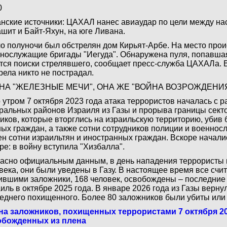
0
нские источники: ЦАХАЛ нанес авиаудар по цели между н
шит и Байт-Яхун, на юге Ливана.
о полуночи был обстрелян дом Кирьят-Арбе. На место про
нослужащие бригады "Иегуда". Обнаружена пуля, попавшая
тся поиски стрелявшего, сообщает пресс-служба ЦАХАЛа. В
рела никто не пострадал.
НА "ЖЕЛЕЗНЫЕ МЕЧИ", ОНА ЖЕ "ВОЙНА ВОЗРОЖДЕНИ
 утром 7 октября 2023 года атака террористов началась с 
ральных районов Израиля из Газы и прорыва границы сект
иков, которые вторглись на израильскую территорию, убив
ых граждан, а также сотни сотрудников полиции и военнос
ен сотни израильтян и иностранных граждан. Вскоре начали
ре: в войну вступила "Хизбалла".
асно официальным данным, в день нападения террористы 
века, они были уведены в Газу. В настоящее время все сч
вшими заложники, 168 человек, освобождены – последние
иль в октябре 2025 года. В январе 2026 года из Газы верну
еднего похищенного. Более 80 заложников были убиты или 
а заложников, похищенных террористами 7 октября 20
обожденных из плена