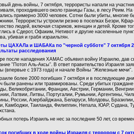
рвый день войны, 7 октября, террористы напали на участн
иваля, проходившего около границы Газы, в лесу Реим. На
ались примерно 3000 человек. Сотни были убиты, многие б
жники. Террористы устроили резню в поселках Беэри, Кфар-
ество людей, включая стариков, женщин и детей. Кроме то
глись в Сдерот, Офаким, Нетивот и другие населенные пун
ва, убивая и грабя израильтян.
ты ЦАХАЛа и ШАБАКа по "черной субботе" 7 октября 2
ультаты расследования
ре после нападения ХАМАС объявил войну Израилю, дав 
ание "Потоп Аль-Аксы". В ответ правительство Израиля зая
ы (впервые с 1973 года) и начале Войны "Железные мечи".
раиле более 2000 погибших 7 октября и в последующие дни
ч были ранены или травмированы. Среди убитых граждане
ды, Великобритании, Франции, Австрии, Германии, Венгрии
нии, Латвии, Литвы, Португалии, Румынии, Аргентины, Чили
ины, России, Азербайджана, Беларуси, Молдовы, Бразилии,
и, Камбоджи, Таиланда, Филиппин, Непала, ЮАР, Судана, Ту
хстана.
бных потерь Израиль не нес за последние 50 лет, со врем
ок погибших в ходе войны Израиля с террором с 7 окт