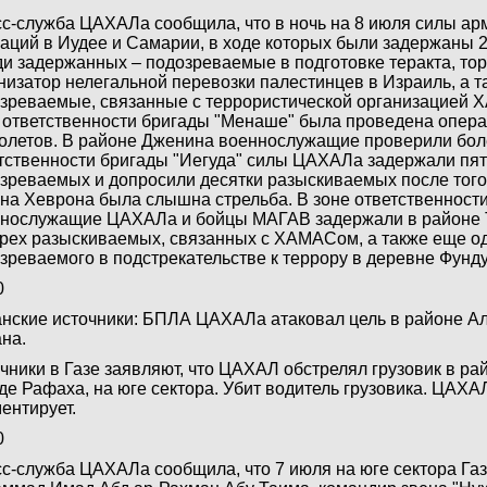
с-служба ЦАХАЛа сообщила, что в ночь на 8 июля силы ар
аций в Иудее и Самарии, в ходе которых были задержаны 
и задержанных – подозреваемые в подготовке теракта, то
низатор нелегальной перевозки палестинцев в Израиль, а т
зреваемые, связанные с террористической организацией Х
 ответственности бригады "Менаше" была проведена опер
олетов. В районе Дженина военнослужащие проверили боле
тственности бригады "Иегуда" силы ЦАХАЛа задержали пя
зреваемых и допросили десятки разыскиваемых после того,
на Хеврона была слышна стрельба. В зоне ответственност
нослужащие ЦАХАЛа и бойцы МАГАВ задержали в районе 
рех разыскиваемых, связанных с ХАМАСом, а также еще о
зреваемого в подстрекательстве к террору в деревне Фунду
0
нские источники: БПЛА ЦАХАЛа атаковал цель в районе Али
на.
чники в Газе заявляют, что ЦАХАЛ обстрелял грузовик в ра
де Рафаха, на юге сектора. Убит водитель грузовика. ЦАХА
ентирует.
0
с-служба ЦАХАЛа сообщила, что 7 июля на юге сектора Га