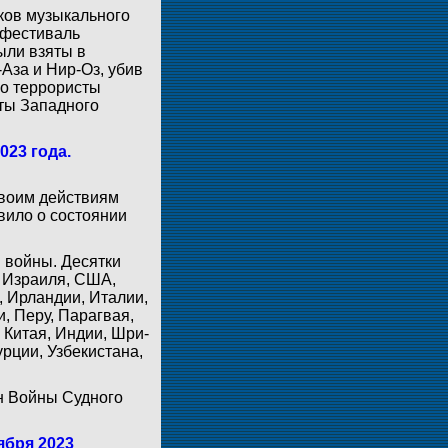
иков музыкального
 фестиваль
ыли взяты в
Аза и Нир-Оз, убив
го террористы
кты Западного
023 года.
своим действиям
вило о состоянии
 войны. Десятки
 Израиля, США,
, Ирландии, Италии,
, Перу, Парагвая,
 Китая, Индии, Шри-
рции, Узбекистана,
ен Войны Судного
ября 2023