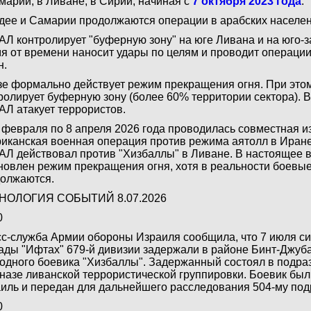
марии, в Ливане, в Сирии, начиная с
7 октября 2023 года
.
дее и Самарии продолжаются операции в арабских населен
Л контролирует "буферную зону" на юге Ливана и на юго-
я от времени наносит удары по целям и проводит операции
н.
зе формально действует режим прекращения огня. При эт
ролирует буферную зону (более 60% территории сектора). 
Л атакует террористов.
 февраля по 8 апреля 2026 года проводилась совместная и
иканская военная операция против режима аятолл в Иран
Л действовал против "Хизбаллы" в Ливане. В настоящее
новлен режим прекращения огня, хотя в реальности боевые
олжаются.
НОЛОГИЯ СОБЫТИЙ 8.07.2026
0
с-служба Армии обороны Израиля сообщила, что 7 июля с
ады "Ифтах" 679-й дивизии задержали в районе Бинт-Джуб
одного боевика "Хизбаллы". Задержанный состоял в подраз
назе ливанской террористической группировки. Боевик был
иль и передан для дальнейшего расследования 504-му по
0