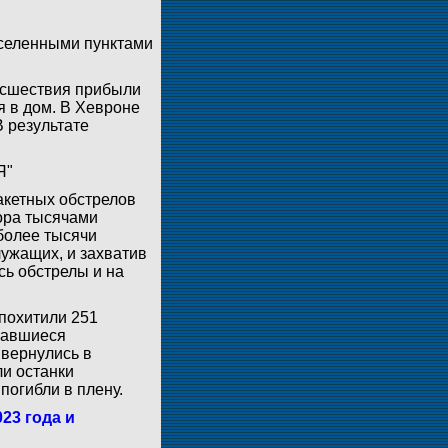
аселенными пунктами
исшествия прибыли
 в дом. В Хевроне
 результате
Я"
ракетных обстрелов
ора тысячами
 более тысячи
лужащих, и захватив
сь обстрелы и на
похитили 251
итавшиеся
 вернулись в
ли останки
погибли в плену.
23 года и