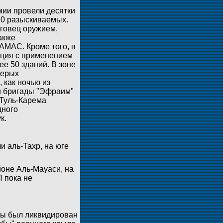
мии провели десятки
20 разыскиваемых.
рговец оружием,
акже
АМАС. Кроме того, в
ация с применением
е 50 зданий. В зоне
терых
 как ночью из
и бригады "Эфраим"
Туль-Карема
дного
к.
 аль-Тахр, на юге
йоне Аль-Мауаси, на
Л пока не
зы был ликвидирован