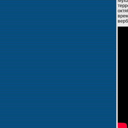
Муха
терр
октя
врем
верб