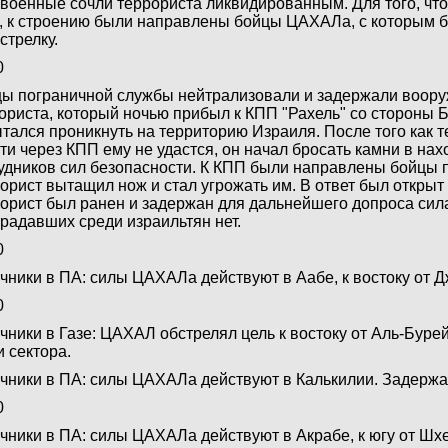
 военные сочли террориста ликвидированным. Для того, чт
, к строению были направлены бойцы ЦАХАЛа, с которым б
стрелку.
0
ы пограничной службы нейтрализовали и задержали воор
ориста, который ночью прибыл к КПП "Рахель" со стороны 
тался проникнуть на территорию Израиля. После того как т
ти через КПП ему не удастся, он начал бросать камни в на
удников сил безопасности. К КПП были направлены бойцы 
орист вытащил нож и стал угрожать им. В ответ был открыт 
орист был ранен и задержан для дальнейшего допроса сил
радавших среди израильтян нет.
0
чники в ПА: силы ЦАХАЛа действуют в Аабе, к востоку от 
0
чники в Газе: ЦАХАЛ обстрелял цель к востоку от Аль-Буре
и сектора.
чники в ПА: силы ЦАХАЛа действуют в Калькилии. Задерж
0
чники в ПА: силы ЦАХАЛа действуют в Акрабе, к югу от Шх