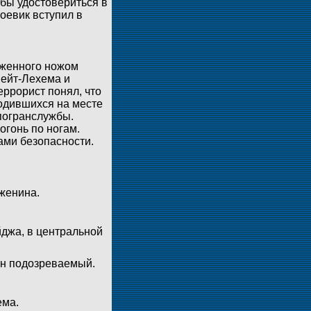
обы удостовериться в
оевик вступил в
уженного ножом
Бейт-Лехема и
еррорист понял, что
ходившихся на месте
погранслужбы.
огонь по ногам.
ами безопасности.
Дженина.
йджа, в центральной
ан подозреваемый.
ема.