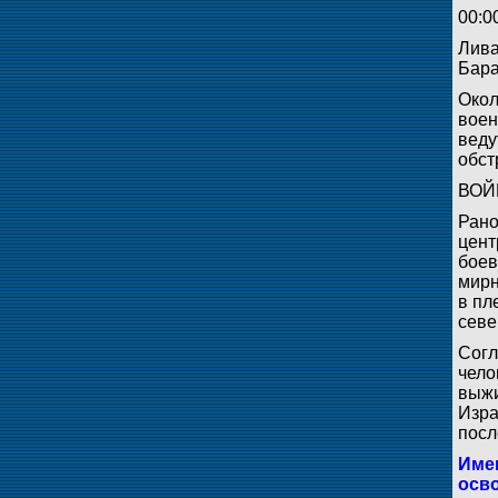
00:0
Лива
Бара
Окол
воен
веду
обст
ВОЙ
Рано
цент
боев
мирн
в пл
севе
Согл
чело
выжи
Изра
посл
Имен
осв