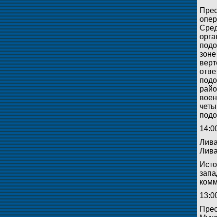
Прес
опер
Сред
орга
подо
зоне
верт
отве
подо
райо
воен
четы
подо
14:0
Лива
Лива
Исто
запа
комм
13:0
Прес