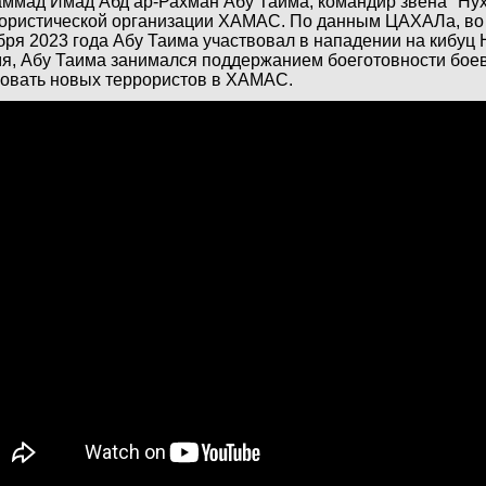
ммад Имад Абд ар-Рахман Абу Таима, командир звена "Ну
ористической организации ХАМАС. По данным ЦАХАЛа, во 
бря 2023 года Абу Таима участвовал в нападении на кибуц
я, Абу Таима занимался поддержанием боеготовности бое
овать новых террористов в ХАМАС.