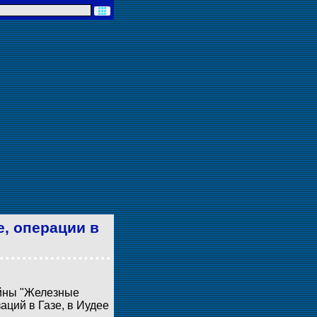
е, операции в
ойны "Железные
аций в Газе, в Иудее