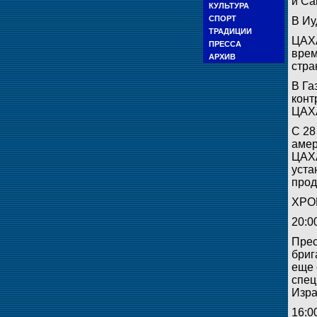
и Са
КУЛЬТУРА
СПОРТ
В Иу
ТРАДИЦИИ
ЦАХА
ПРЕССА
врем
АРХИВ
стра
В Га
конт
ЦАХА
С 28
амер
ЦАХА
уста
прод
ХРО
20:0
Прес
бриг
еще 
спец
Изра
16:0