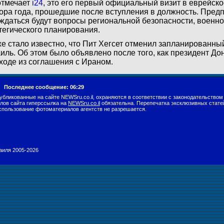
отмечает
i24
, это его первый официальный визит в еврейско
ора года, прошедшие после вступления в должность. Предп
ждаться будут вопросы региональной безопасности, военно
тегического планирования.
е стало известно, что Пит Хегсет отменил запланированный
иль. Об этом было объявлено после того, как президент Д
ходе из соглашения с Ираном.
г.
Последнее сообщение: 06:29
убликованные на сайте NEWSru.co.il, охраняются в соответствии с законодательством
лов сайта гиперссылка на
NEWSru.co.il
обязательна. Перепечатка эксклюзивных стате
спользование фотоматериалов агентств не разрешается.
раиля 2005-2026