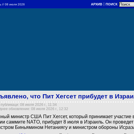
АРХИВ
ПОИСК
ль
// 08 июля 2026
ъявлено, что Пит Хегсет прибудет в Изра
публикаци: 08 июля 2026 г., 11:34
нее обновление: 08 июля 2026 г., 12:32
ный министр США Пит Хегсет, который принимает участие 
ии саммите NATO, прибудет 8 июля в Израиль. Он проведет 
стром Биньямином Нетаниягу и министром обороны Исраэ