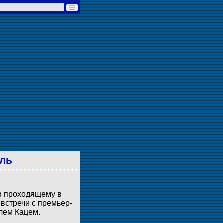
иль
в проходящему в
встречи с премьер-
лем Кацем.