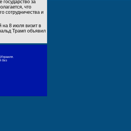
е государство за
олагается, что
го сотрудничества и
 на 8 июля визит в
ональд Трамп объявил
 Израиля.
й без