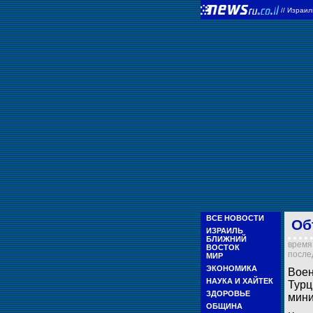
//
Израи
ВСЕ НОВОСТИ
Об
ИЗРАИЛЬ
БЛИЖНИЙ
время 
ВОСТОК
послед
МИР
ЭКОНОМИКА
Воен
НАУКА И ХАЙТЕК
Турц
ЗДОРОВЬЕ
мини
ОБЩИНА