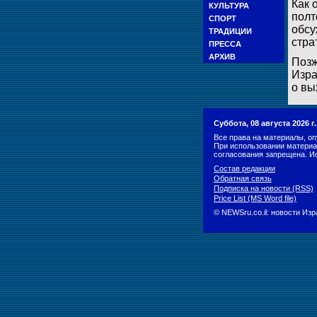
Как 
КУЛЬТУРА
полт
СПОРТ
обсу
ТРАДИЦИИ
стра
ПРЕССА
АРХИВ
Позж
Изра
о вы
Суббота, 08 августа 2026 
Все права на материалы, оп
При использовании материа
согласования запрещена. И
Состав редакции
Обратная связь
Подписка на новости (RSS)
Price List (MS Word file)
© NEWSru.co.il: новости Из