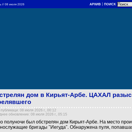
АРХИВ
ПОИСК
ль
// 08 июля 2026
стрелян дом в Кирьят-Арбе. ЦАХАЛ разыс
релявшего
публикаци: 08 июля 2026 г., 00:12
нее обновление: 08 июля 2026 г., 05:15
о полуночи был обстрелян дом Кирьят-Арбе. На место про
нослужащие бригады "Иегуда". Обнаружена пуля, попавшая