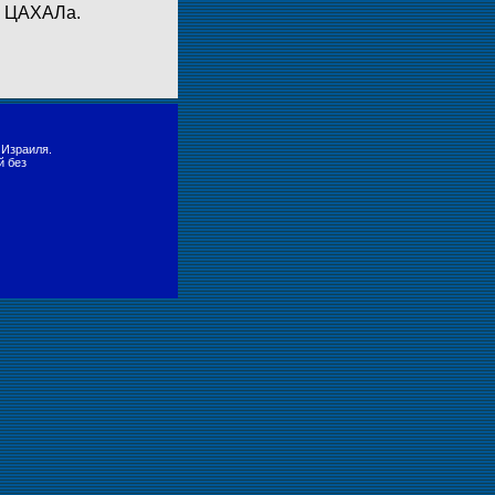
а ЦАХАЛа.
 Израиля.
й без