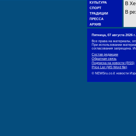
КУЛЬТУРА
В Хе
СПОРТ
В ре
ТРАДИЦИИ
ПРЕССА
АРХИВ
Пятница, 07 августа 2026 
Все права на материалы, оп
При использовании материа
согласования запрещена. И
Состав редакции
Обратная связь
Подписка на новости (RSS)
Price List (MS Word file)
© NEWSru.co.il: новости Из