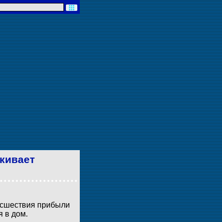
кивает
исшествия прибыли
 в дом.