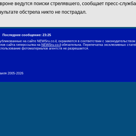
вроне ведутся поиски стрелявшего, сообщает пресс-служб
зультате обстрела никто не пострадал.
г.
Последнее сообщение: 23:25
убликованные на сайте NEWSru.co.il, охраняются в соответствии с законодательством
лов сайта гиперссылка на
NEWSru.co.il
обязательна. Перепечатка эксклюзивных стате
спользование фотоматериалов агентств не разрешается.
раиля 2005-2026