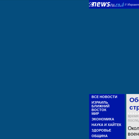
//
Израи
ВСЕ НОВОСТИ
Об
ИЗРАИЛЬ
ст
БЛИЖНИЙ
ВОСТОК
МИР
время 
ЭКОНОМИКА
послед
НАУКА И ХАЙТЕК
Окол
ЗДОРОВЬЕ
воен
ОБЩИНА