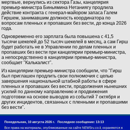
мертвые, вернулись из сектора Газы, канцелярия
премьер-министра Биньямина Нетаниягу продлила
действие контракта с генерал-майором запаса Галем
Гиршем, занимавшим должность координатора по
вопросам пленных и пропавших без вести, до конца 2026
года.
Одновременно его зарплата была повышена с 41,5
тысячи шекелей до 52 тысяч шекелей в месяц, а сам Гирш
будет работать не в Управлении по делам пленных и
пропавших без вести при канцелярии премьер-министра,
а непосредственно в канцелярии премьер-министра,
сообщает "Калькалист".
Из канцелярии премьер-министра сообщили, что "Гирш
был приглашен продлить свои полномочия с целью
завершения национальной штабной работы в сфере
пленных и пропавших без вести, продолжения нынешних
усилий по данному направлению и продвижения
подготовки на основе выводов из событий 7 октября и
других инцидентов, связанных с пленными и пропавшими
без вести".
Понедельник, 10 августа 2026 г.
Последнее сообщение: 13:13
Все права на материалы, опубликованные на сайте NEWSru.co.il, охраняются в