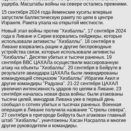
ущерба. Масштабы войны на севере остались прежними.
15 сентября 2024 года йеменские хуситы впервые
запустили баллистическую ракету по цели в центре
Израиля. Ракета упала на открытой местности.
Новый этап войны против "Хизбаллы". 17 сентября 2024
года в Ливане и Сирии взорвались пейджеры, которые
использовали активисты "Хизбаллы". 18 сентября в
Ливане взорвались рации и другие беспроводные
устройства связи, которые использовали активисты
"Хизбаллы". Десятки убитых и тысячи раненых. 19
сентября ВВС ЦАХАЛа осуществили массированную
атаку на объекты "Хизбаллы". 20 сентября в Бейруте в
результате авиаудара ЦАХАЛа были ликвидированы
командующий спецназом "Хизбаллы" Ибрагим Акил и
другие командиры "Радуана". 21-22 сентября ЦАХАЛ
увеличил интенсивность ударов по целям в Ливане. 23
сентября началась новая фаза войны: были атакованы
тысячи целей, минздрав Ливана уже в первый день
сообщал о сотнях убитых и тысячах раненых. Военная
операция в Ливане получила название "Стрелы севера".
27 сентября в пригороде Бейрута был атакован главный
штаб "Хизбаллы", уничтожены Хасан Насралла и многие
другие руководители и командиры.