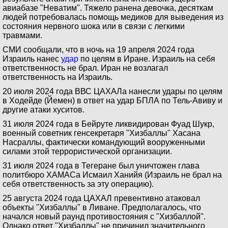
авиабазе "Неватим". Тяжело ранена девочка, десяткам
людей потребовалась помощь медиков для выведения из
состояния нервного шока или в связи с легкими
травмами.
СМИ сообщали, что в ночь на 19 апреля 2024 года
Израиль нанес
удар
по целям в Иране. Израиль на себя
ответственность не брал. Иран не возлагал
ответственность на Израиль.
20 июля 2024 года ВВС ЦАХАЛа нанесли удары по целям
в Ходейде (Йемен) в ответ на удар БПЛА по Тель-Авиву и
другие атаки хуситов.
31 июля 2024 года в Бейруте ликвидирован Фуад Шукр,
военный советник генсекретаря "Хизбаллы" Хасана
Насраллы, фактически командующий вооруженными
силами этой террористической организации.
31 июля 2024 года в Тегеране был уничтожен глава
политбюро ХАМАСа Исмаил Ханийя (Израиль не брал на
себя ответственность за эту операцию).
25 августа 2024 года ЦАХАЛ превентивно атаковал
объекты "Хизбаллы" в Ливане. Предполагалось, что
начался новый раунд противостояния с "Хизбаллой".
Однако ответ "Хизбаллы" не причинил значительного