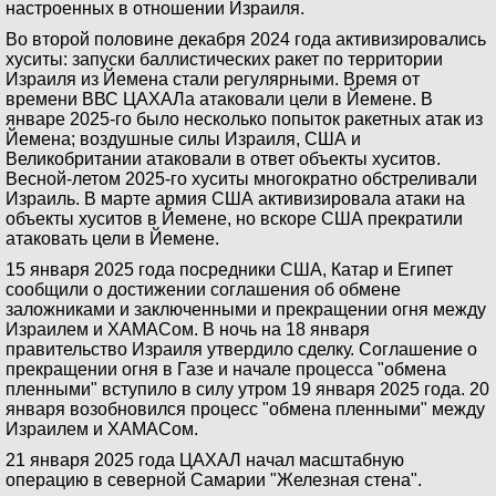
настроенных в отношении Израиля.
Во второй половине декабря 2024 года активизировались
хуситы: запуски баллистических ракет по территории
Израиля из Йемена стали регулярными. Время от
времени ВВС ЦАХАЛа атаковали цели в Йемене. В
январе 2025-го было несколько попыток ракетных атак из
Йемена; воздушные силы Израиля, США и
Великобритании атаковали в ответ объекты хуситов.
Весной-летом 2025-го хуситы многократно обстреливали
Израиль. В марте армия США активизировала атаки на
объекты хуситов в Йемене, но вскоре США прекратили
атаковать цели в Йемене.
15 января 2025 года посредники США, Катар и Египет
сообщили о достижении соглашения об обмене
заложниками и заключенными и прекращении огня между
Израилем и ХАМАСом. В ночь на 18 января
правительство Израиля утвердило сделку. Соглашение о
прекращении огня в Газе и начале процесса "обмена
пленными" вступило в силу утром 19 января 2025 года. 20
января возобновился процесс "обмена пленными" между
Израилем и ХАМАСом.
21 января 2025 года ЦАХАЛ начал масштабную
операцию в северной Самарии "Железная стена".