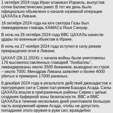
1 октября 2024 года Иран атаковал Израиль, выпустив
сотни баллистических ракет. В тот же день было
официально объявлено о начале наземной операции
ЦАХАЛа в Ливане.
16 октября 2024 года на юге сектора Газы был
ликвидирован главарь ХАМАСа Яхья Синуар.
В ночь на 26 октября 2024 года ВВС ЦАХАЛа нанесли
удары по военным объектам в Иране.
В ночь на 27 ноября 2024 года вступил в силу режим
прекращения огня в Ливане.
ЦАХАЛ (28.11.2024): с начала войны были уничтожены
176 высокопоставленных главарей "Хизбаллы",
ликвидированы около 3500 боевиков, выведено из строя
– около 7000. Минздрав Ливана заявляет о более 4000
убитых и примерно 17000 раненых.
8 декабря 2024 года в результате действий джихадистов и
протурецких сил в Сирии пал режим Башара Асада. Силы
ЦАХАЛа вошли в приграничные районы Сирии с целью
создания буферной зоны безопасности. ВВС и ВМС
ЦАХАЛа в течение нескольких дней уничтожили большую
часть вооружений армии Асада, чтобы не допустить
попадания этого оружия в руки сил, враждебно