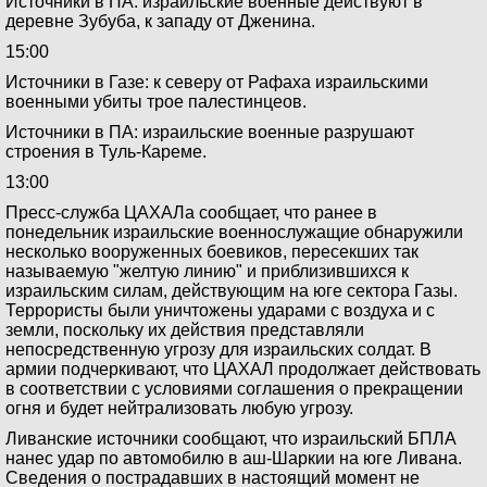
Источники в ПА: израильские военные действуют в
деревне Зубуба, к западу от Дженина.
15:00
Источники в Газе: к северу от Рафаха израильскими
военными убиты трое палестинцеов.
Источники в ПА: израильские военные разрушают
строения в Туль-Кареме.
13:00
Пресс-служба ЦАХАЛа сообщает, что ранее в
понедельник израильские военнослужащие обнаружили
несколько вооруженных боевиков, пересекших так
называемую "желтую линию" и приблизившихся к
израильским силам, действующим на юге сектора Газы.
Террористы были уничтожены ударами с воздуха и с
земли, поскольку их действия представляли
непосредственную угрозу для израильских солдат. В
армии подчеркивают, что ЦАХАЛ продолжает действовать
в соответствии с условиями соглашения о прекращении
огня и будет нейтрализовать любую угрозу.
Ливанские источники сообщают, что израильский БПЛА
нанес удар по автомобилю в аш-Шаркии на юге Ливана.
Сведения о пострадавших в настоящий момент не