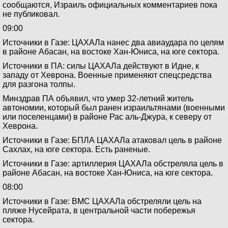
сообщаются, Израиль официальных комментариев пока
не публиковал.
09:00
Источники в Газе: ЦАХАЛа нанес два авиаудара по целям
в районе Абасан, на востоке Хан-Юниса, на юге сектора.
Источники в ПА: силы ЦАХАЛа действуют в Идне, к
западу от Хеврона. Военные применяют спецсредства
для разгона толпы.
Минздрав ПА объявил, что умер 32-летний житель
автономии, который был ранен израильтянами (военными
или поселенцами) в районе Рас аль-Джура, к северу от
Хеврона.
Источники в Газе: БПЛА ЦАХАЛа атаковал цель в районе
Сахлах, на юге сектора. Есть раненые.
Источники в Газе: артиллерия ЦАХАЛа обстреляла цель в
районе Абасан, на востоке Хан-Юниса, на юге сектора.
08:00
Источники в Газе: ВМС ЦАХАЛа обстреляли цель на
пляже Нусейрата, в центральной части побережья
сектора.