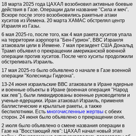
18 марта 2025 года ЦАХАЛ возобновил активные боевые
действия в Газе. Операции дали название "Сила и меч".
Вскоре после этого возобновились ракетные атаки
хуситов из Йемена. 20 марта ХАМАС обстрелял центр
Израиля из Газы.
6 мая 2025-го, после того, как 4 мая ракета хуситов упала
на территории аэропорта "Бен-Гурион", ВВС Израиля
атаковали цели в Йемене. 7 мая президент США Дональд
Трамп объявил о прекращении американской военной
операции против хуситов. После чего хуситы продолжили
обстреливать Израиль.
17 мая 2025-го было объявлено о начале в Газе военной
операции "Колесницы Гидеона".
13-24 июня израильские ВВС атаковали в Иране ядерные
и военные объекты в Иране (военная операция "Народ
как лев"), были ликвидированы военные руководители и
ученые-ядерщики. Иран атаковал Израиль, применяя
баллистические и крылатые ракеты, а также
беспилотники. Есть
многочисленные жертвы
с обеих
сторон. 24 июня было объявлено о прекращении огня.
2 июля было объявлено о смене названия операции в
Газе на "Восстающий лев": ЦАХАЛ начал новый этап