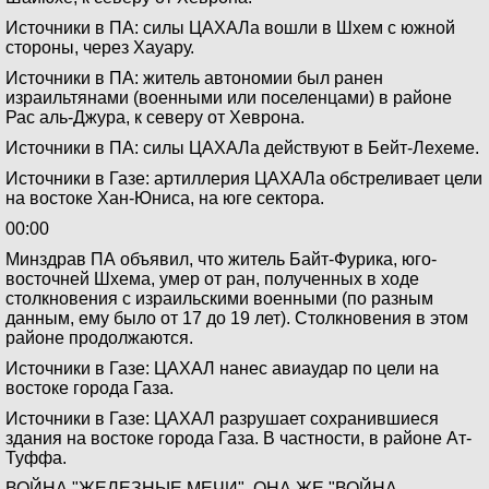
Источники в ПА: силы ЦАХАЛа вошли в Шхем с южной
стороны, через Хауару.
Источники в ПА: житель автономии был ранен
израильтянами (военными или поселенцами) в районе
Рас аль-Джура, к северу от Хеврона.
Источники в ПА: силы ЦАХАЛа действуют в Бейт-Лехеме.
Источники в Газе: артиллерия ЦАХАЛа обстреливает цели
на востоке Хан-Юниса, на юге сектора.
00:00
Минздрав ПА объявил, что житель Байт-Фурика, юго-
восточней Шхема, умер от ран, полученных в ходе
столкновения с израильскими военными (по разным
данным, ему было от 17 до 19 лет). Столкновения в этом
районе продолжаются.
Источники в Газе: ЦАХАЛ нанес авиаудар по цели на
востоке города Газа.
Источники в Газе: ЦАХАЛ разрушает сохранившиеся
здания на востоке города Газа. В частности, в районе Ат-
Туффа.
ВОЙНА "ЖЕЛЕЗНЫЕ МЕЧИ", ОНА ЖЕ "ВОЙНА