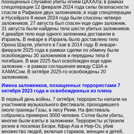
похищенных случайно убиты огнем ЦАХАЛа; в рамках
спецоперации 12 февраля 2024 года силы безопасности
спасли в Рафиахе двух заложников; в ходе спецоперации
в Нусейрате 8 июня 2024 года были спасены четверо
заложников. 27 августа был спасен еще один заложник.
31 августа были найдены тела шести убитых заложников.
4 декабря тело еще одного заложника доставили в
Израиль. В январе в Израиль было доставлено тело
Орона Шауля, убитого в Газе в 2014 году. В январе-
феврале 2025 года в рамках сделки по обмену были
освобождены 30 заложников и переданы тела 8
погибших. В мае 2025 был освобожден еще один
заложник – в рамках соглашения между США и
ХАМАСом. В октябре 2025-го освобождены 20
заложников.
Имена заложников, похищенных террористами 7
октября 2023 года и освобожденных из плена
В первый день войны, 7 октября, террористы напали на
участников музыкального фестиваля, проходившего
около границы Газы, в лесу Реим. На фестиваль
собрались примерно 3000 человек. Сотни были убиты,
многие были взяты в заложники. Террористы устроили
резню в поселках Беэри, Кфар-Аза и Нир-Оз, убив
множество людей, включая стариков, женщин и детей.