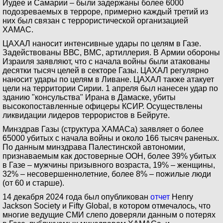
Иудее и Самарии – были задержаны более 6000
подозреваемых в терроре, примерно каждый третий из
них был связан с террористической организацией
ХАМАС.
ЦАХАЛ наносит интенсивные удары по целям в Газе.
Задействованы ВВС, ВМС, артиллерия. В Армии обороны
Израиля заявляют, что с начала войны были атакованы
десятки тысяч целей в секторе Газы. ЦАХАЛ регулярно
наносит удары по целям в Ливане. ЦАХАЛ также атакует
цели на территории Сирии. 1 апреля был нанесен удар по
зданию "консульства" Ирана в Дамаске, убиты
высокопоставленные офицеры КСИР. Осуществлены
ликвидации лидеров террористов в Бейруте.
Минздрав Газы (структура ХАМАСа) заявляет о более
65000 убитых с начала войны и около 166 тысяч раненых.
По данным минздрава Палестинской автономии,
признаваемым как достоверные ООН, более 39% убитых
в Газе – мужчины призывного возраста, 19% – женщины,
32% – несовершеннолетние, более 8% – пожилые люди
(от 60 и старше).
14 декабря 2024 года был опубликован
отчет
Henry
Jackson Society и Fifty Global, в котором отмечалось, что
многие ведущие СМИ слепо доверяли данным о потерях