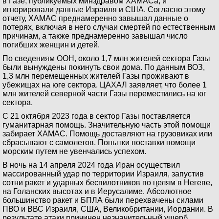
в Газе, публикуемых минздравом ХАМАСа, и
игнорировали данные Израиля и США. Согласно этому
отчету, ХАМАС преднамеренно завышал данные о
потерях, включая в него случаи смертей по естественным
причинам, а также преднамеренно завышал число
погибших женщин и детей.
По сведениям ООН, около 1,7 млн жителей сектора Газы
были вынуждены покинуть свои дома. По данным ВОЗ,
1,3 млн перемещенных жителей Газы проживают в
убежищах на юге сектора. ЦАХАЛ заявляет, что более 1
млн жителей северной части Газы переместились на юг
сектора.
С 21 октября 2023 года в сектор Газы поставляется
гуманитарная помощь. Значительную часть этой помощи
забирает ХАМАС. Помощь доставляют на грузовиках или
сбрасывают с самолетов. Попытки поставки помощи
морским путем не увенчались успехом.
В ночь на 14 апреля 2024 года Иран осуществил
массированный удар по территории Израиля, запустив
сотни ракет и ударных беспилотников по целям в Негеве,
на Голанских высотах и в Иерусалиме. Абсолютное
большинство ракет и БПЛА были перехвачены силами
ПВО и ВВС Израиля, США, Великобритании, Иордании. В
результате атаки причинен незначительный ущерб