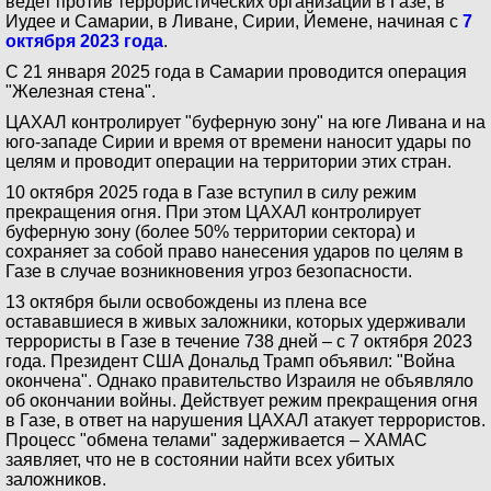
ведет против террористических организаций в Газе, в
Иудее и Самарии, в Ливане, Сирии, Йемене, начиная с
7
октября 2023 года
.
C 21 января 2025 года в Самарии проводится операция
"Железная стена".
ЦАХАЛ контролирует "буферную зону" на юге Ливана и на
юго-западе Сирии и время от времени наносит удары по
целям и проводит операции на территории этих стран.
10 октября 2025 года в Газе вступил в силу режим
прекращения огня. При этом ЦАХАЛ контролирует
буферную зону (более 50% территории сектора) и
сохраняет за собой право нанесения ударов по целям в
Газе в случае возникновения угроз безопасности.
13 октября были освобождены из плена все
остававшиеся в живых заложники, которых удерживали
террористы в Газе в течение 738 дней – с 7 октября 2023
года. Президент США Дональд Трамп объявил: "Война
окончена". Однако правительство Израиля не объявляло
об окончании войны. Действует режим прекращения огня
в Газе, в ответ на нарушения ЦАХАЛ атакует террористов.
Процесс "обмена телами" задерживается – ХАМАС
заявляет, что не в состоянии найти всех убитых
заложников.