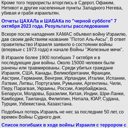
Кроме того террористы вторглись в Сдерот, Офаким,
Нетивот и другие населенные пункты Западного Негева,
убивая и грабя израильтян.
Отчеты ЦАХАЛа и ШАБАКа по "черной субботе" 7
октября 2023 года. Результаты расследования
Вскоре после нападения ХАМАС объявил войну Израилю,
дав своим действиям название "Потоп Аль-Аксы". В ответ
правительство Израиля заявило о состоянии войны
(впервые с 1973 года) и начале Войны "Железные мечи".
В Израиле более 1900 погибших 7 октября и в
последующие дни войны. Около 15000 человек были
ранены или травмированы. Среди убитых граждане
Израиля, США, Канады, Великобритании, Франции,
Австрии, Германии, Венгрии, Ирландии, Италии, Испании,
Латвии, Литвы, Португалии, Румынии, Аргентины, Чили,
Перу, Парагвая, Украины, России, Азербайджана,
Беларуси, Молдовы, Бразилии, Китая, Индии, Шри-Ланки,
Камбоджи, Таиланда, Филиппин, Непала, ЮАР, Судана,
Турции, Узбекистана, Казахстана.
Подобных потерь Израиль не нес за последние 50 лет, со
времен Войны Судного дня.
Список погибших в ходе войны Израиля с террором с