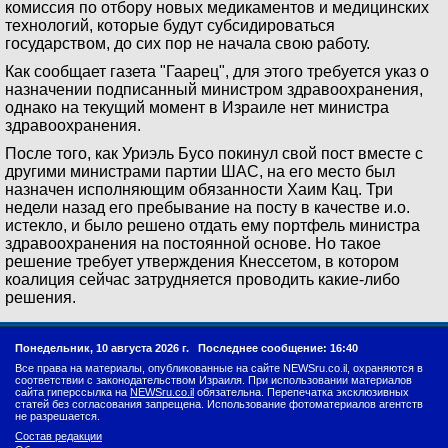
комиссия по отбору новых медикаментов и медицинских
технологий, которые будут субсидироваться
государством, до сих пор не начала свою работу.
Как сообщает газета "Гаарец", для этого требуется указ о
назначении подписанный министром здравоохранения,
однако на текущий момент в Израиле нет министра
здравоохранения.
После того, как Уриэль Бусо покинул свой пост вместе с
другими министрами партии ШАС, на его место был
назначен исполняющим обязанности Хаим Кац. Три
недели назад его пребывание на посту в качестве и.о.
истекло, и было решено отдать ему портфель министра
здравоохранения на постоянной основе. Но такое
решение требует утверждения Кнессетом, в котором
коалиция сейчас затрудняется проводить какие-либо
решения.
Понедельник, 10 августа 2026 г.
Последнее сообщение: 16:40
Все права на материалы, опубликованные на сайте NEWSru.co.il, охраняются в
соответствии с законодательством Израиля. При использовании материалов
сайта гиперссылка на
NEWSru.co.il
обязательна. Перепечатка эксклюзивных
статей без согласования запрещена. Использование фотоматериалов агентств
не разрешается.
Состав редакции