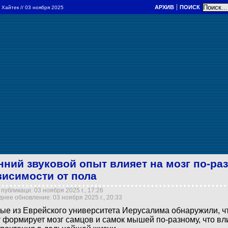
АРХИВ
ПОИСК
и Хайтек
// 03 ноября 2025
нний звуковой опыт влияет на мозг по-ра
висимости от пола
публикаци: 03 ноября 2025 г., 17:26
нее обновление: 03 ноября 2025 г., 20:33
ые из Еврейского университета Иерусалима обнаружили, ч
 формирует мозг самцов и самок мышей по-разному, что вл