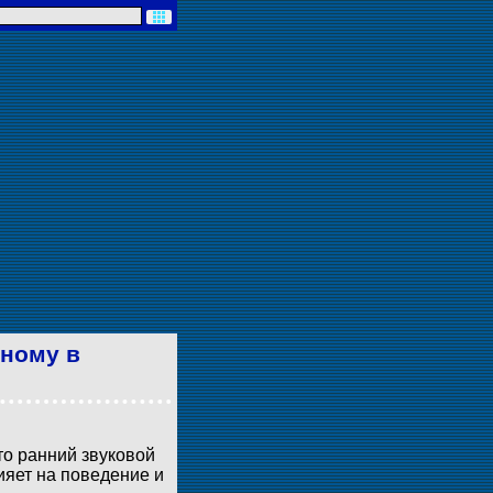
зному в
то ранний звуковой
ияет на поведение и