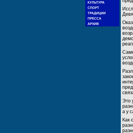
пред
КУЛЬТУРА
СПОРТ
Иссл
ТРАДИЦИИ
Девя
ПРЕССА
Оказ
АРХИВ
возд
возр
демо
реаг
Самк
усло
возд
Разл
зако
инте
пред
связ
Это 
разн
а у 
Как 
разн
разн