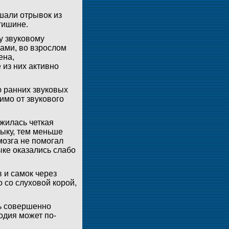
шали отрывок из
тишине.
у звуковому
мами, во взрослом
ена,
 из них активно
 ранних звуковых
имо от звукового
ужилась четкая
зыку, тем меньше
мозга не помогал
ыке оказались слабо
в и самок через
 со слуховой корой,
ь совершенно
одия может по-