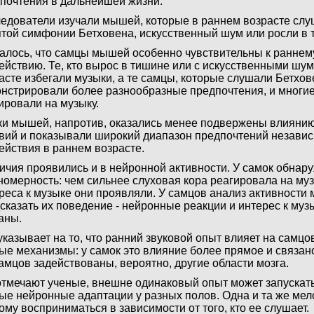
почтения в дальнейшей жизни.
едователи изучали мышей, которые в раннем возрасте слу
той симфонии Бетховена, искусственный шум или росли в 
алось, что самцы мышей особенно чувствительны к раннем
ействию. Те, кто вырос в тишине или с искусственными шу
асте избегали музыки, а те самцы, которые слушали Бетхов
нстрировали более разнообразные предпочтения, и многие
ировали на музыку.
и мышей, напротив, оказались менее подвержены влиянию
вий и показывали широкий диапазон предпочтений независ
ействия в раннем возрасте.
ичия проявились и в нейронной активности. У самок обнар
номерность: чем сильнее слуховая кора реагировала на му
реса к музыке они проявляли. У самцов анализ активности 
сказать их поведение - нейронные реакции и интерес к муз
аны.
указывает на то, что ранний звуковой опыт влияет на самцо
ые механизмы: у самок это влияние более прямое и связано
самцов задействованы, вероятно, другие области мозга.
отмечают ученые, внешне одинаковый опыт может запускат
ые нейронные адаптации у разных полов. Одна и та же мел
ому восприниматься в зависимости от того, кто ее слушает.