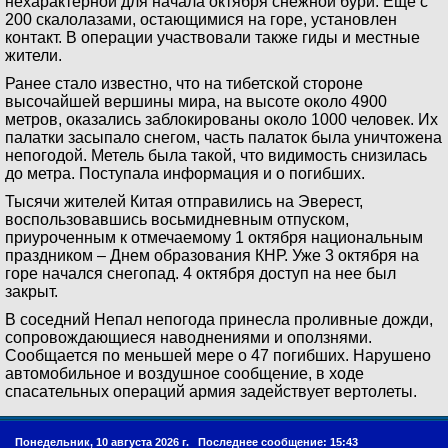
нехарактерной для начала октября снежной бури. Еще с
200 скалолазами, остающимися на горе, установлен
контакт. В операции участвовали также гиды и местные
жители.
Ранее стало известно, что на тибетской стороне
высочайшей вершины мира, на высоте около 4900
метров, оказались заблокированы около 1000 человек. Их
палатки засыпало снегом, часть палаток была уничтожена
непогодой. Метель была такой, что видимость снизилась
до метра. Поступала информация и о погибших.
Тысячи жителей Китая отправились на Эверест,
воспользовавшись восьмидневным отпуском,
приуроченным к отмечаемому 1 октября национальным
праздником – Днем образования КНР. Уже 3 октября на
горе начался снегопад. 4 октября доступ на нее был
закрыт.
В соседний Непал непогода принесла проливные дожди,
сопровождающиеся наводнениями и оползнями.
Сообщается по меньшей мере о 47 погибших. Нарушено
автомобильное и воздушное сообщение, в ходе
спасательных операций армия задействует вертолеты.
Понедельник, 10 августа 2026 г.
Последнее сообщение: 15:43