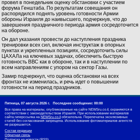
провел в понедельник оценку обстановки с участием
форума Генштаба. По результатам совещания он
распорядился поднять уровень готовности Армии
обороны Израиля до наивысшего, подчеркнув, что до
завершения праздничного периода армия сосредоточится
на обороне.
Он дал указания провести до наступления праздника
тренировки всех сил, включая инструктаж в опорных
пунктах и укрепленных позициях, сосредоточить силы
ЦАХАЛа на ключевых задачах, обеспечить быструю
готовность ВВС как в обороне, так и в наступлении по
всем направлениям с упором на сектор Газы.
Замир подчеркнул, что оценка обстановки на всех
фронтах не изменилась, и речь идет о повышении
готовности на период праздников.
Пятница, 07 августа 2026 г.
Последнее сообщение: 00:00
Все права на материалы, опубликованные на сайте NEWSru.co.il, охраняются в
соответствии с законодательством Израиля. При использовании материалов
сайта гиперссылка на
NEWSru.co.il
обязательна. Перепечатка эксклюзивных
статей без согласования запрещена. Использование фотоматериалов агентств
не разрешается.
Состав редакции
Обратная связь
Подписка на новости (RSS)