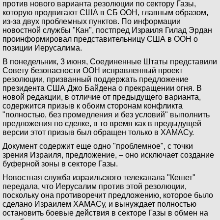
против нового варианта резолюции по сектору Газы,
которую продвигают США в СБ ООН, главным образом,
из-за двух проблемных пунктов. По информации
новостной службы "Кан", постпред Израиля Гилад Эрдан
проинформировал представительницу США в ООН о
позиции Иерусалима.
В понедельник, 3 июня, Соединенные Штаты представили
Совету безопасности ООН исправленный проект
резолюции, призванный поддержать предложение
президента США Джо Байдена о прекращении огня. В
новой редакции, в отличие от предыдущего варианта,
содержится призыв к обоим сторонам конфликта
"полностью, без промедления и без условий" выполнить
предложения по сделке, в то время как в предыдущей
версии этот призыв был обращен только в ХАМАСу.
Документ содержит еще одно "проблемное", с точки
зрения Израиля, предложение, – оно исключает создание
буферной зоны в секторе Газы.
Новостная служба израильского телеканала "Кешет"
передала, что Иерусалим против этой резолюции,
поскольку она противоречит предложению, которое было
сделано Израилем ХАМАСу, и вынуждает полностью
остановить боевые действия в секторе Газы в обмен на