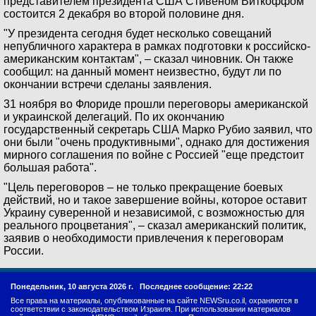
представителем президента США Стивеном Виткоффом
состоится 2 декабря во второй половине дня.
"У президента сегодня будет несколько совещаний
непубличного характера в рамках подготовки к российско-
американским контактам", – сказал чиновник. Он также
сообщил: на данный момент неизвестно, будут ли по
окончании встречи сделаны заявления.
31 ноября во Флориде прошли переговоры американской
и украинской делегаций. По их окончанию
государственный секретарь США Марко Рубио заявил, что
они были "очень продуктивными", однако для достижения
мирного соглашения по войне с Россией "еще предстоит
большая работа".
"Цель переговоров – не только прекращение боевых
действий, но и такое завершение войны, которое оставит
Украину суверенной и независимой, с возможностью для
реального процветания", – сказал американский политик,
заявив о необходимости привлечения к переговорам
России.
Понедельник, 10 августа 2026 г.
Последнее сообщение: 22:22
Все права на материалы, опубликованные на сайте NEWSru.co.il, охраняются в
соответствии с законодательством Израиля. При использовании материалов