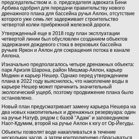
председательством и. о. председателя адвоката Бени
Арбива одобрил для передачи правительству нового
дренажного плана для бассейна ручья Аялон, отсутствие
которого уже семь лет задерживает строительство
четвертой колеи прибрежной железной дороги.
Утвержденный еще в 2018 году план эксплуатации
четвертой линии был обусловлен созданием объектов
задержания дождевого стока в верховьях бассейна
ручьев Яркон и Аялон для сокращения потока в канале
Аялона.
Изначально предполагалось четыре дренажных объекта:
парк Ариэля Шарона, район Мишмар-Аялон, карьер
Модиин и карьер Нешер. Однако перед утверждением
плана в 2022 году выяснилось, что накопление воды в
карьере Нешер может причинить значительный
экологический ущерб, поэтому продвижение плана было
остановлено.
Новый план предусматривает замену карьера Нешера на
два новых накопительных и дренажных резервуара: один
на ручье Натуф, рядом с базой "Адам" и заповедником
Наот-Кдумим, второй на ручье Аялон к югу от Ор-Йегуды.
Объекты позволят воде накапливаться в течение
нескольких часов, а затем контролируемо сбрасываться