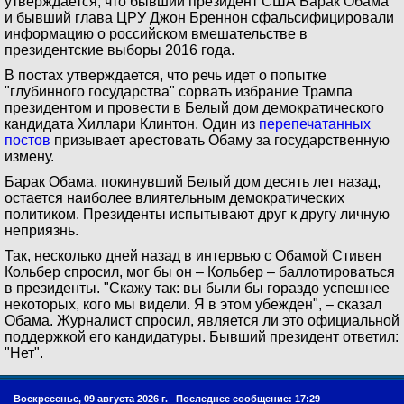
утверждается, что бывший президент США Барак Обама
и бывший глава ЦРУ Джон Бреннон сфальсифицировали
информацию о российском вмешательстве в
президентские выборы 2016 года.
В постах утверждается, что речь идет о попытке
"глубинного государства" сорвать избрание Трампа
президентом и провести в Белый дом демократического
кандидата Хиллари Клинтон. Один из
перепечатанных
постов
призывает арестовать Обаму за государственную
измену.
Барак Обама, покинувший Белый дом десять лет назад,
остается наиболее влиятельным демократических
политиком. Президенты испытывают друг к другу личную
неприязнь.
Так, несколько дней назад в интервью с Обамой Стивен
Кольбер спросил, мог бы он – Кольбер – баллотироваться
в президенты. "Скажу так: вы были бы гораздо успешнее
некоторых, кого мы видели. Я в этом убежден", – сказал
Обама. Журналист спросил, является ли это официальной
поддержкой его кандидатуры. Бывший президент ответил:
"Нет".
Воскресенье, 09 августа 2026 г.
Последнее сообщение: 17:29