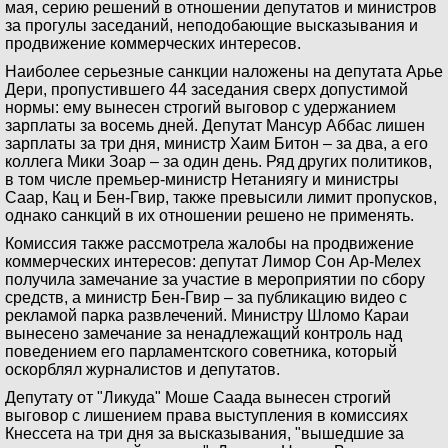
мая, серию решений в отношении депутатов и министров
за прогулы заседаний, неподобающие высказывания и
продвижение коммерческих интересов.
Наиболее серьезные санкции наложены на депутата Арье
Дери, пропустившего 44 заседания сверх допустимой
нормы: ему вынесен строгий выговор с удержанием
зарплаты за восемь дней. Депутат Мансур Аббас лишен
зарплаты за три дня, министр Хаим Битон – за два, а его
коллега Мики Зоар – за один день. Ряд других политиков,
в том числе премьер-министр Нетаниягу и министры
Саар, Кац и Бен-Гвир, также превысили лимит пропусков,
однако санкций в их отношении решено не применять.
Комиссия также рассмотрела жалобы на продвижение
коммерческих интересов: депутат Лимор Сон Ар-Мелех
получила замечание за участие в мероприятии по сбору
средств, а министр Бен-Гвир – за публикацию видео с
рекламой парка развлечений. Министру Шломо Караи
вынесено замечание за ненадлежащий контроль над
поведением его парламентского советника, который
оскорблял журналистов и депутатов.
Депутату от "Ликуда" Моше Саада вынесен строгий
выговор с лишением права выступления в комиссиях
Кнессета на три дня за высказывания, "вышедшие за