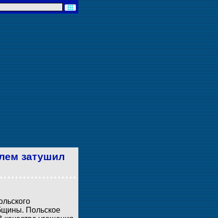
елем затушил
ольского
бщины. Польское