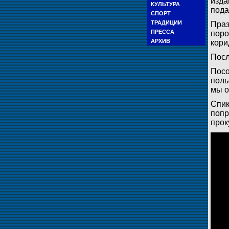
изд
КУЛЬТУРА
пода
СПОРТ
ТРАДИЦИИ
Праз
ПРЕССА
поро
АРХИВ
кори
Посл
Посо
поль
мы о
Спик
попр
прок