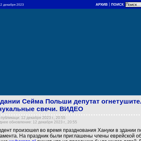
АРХИВ
ПОИСК
 12 декабря 2023
здании Сейма Польши депутат огнетушит
нукальные свечи. ВИДЕО
публикаци: 12 декабря 2023 г., 20:55
нее обновление: 12 декабря 2023 г., 20:55
дент произошел во время празднования Хануки в здании п
амента. На праздник были приглашены члены еврейской о