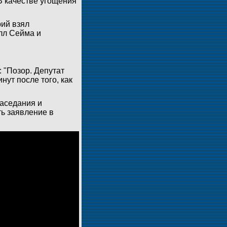
В качестве угощения
ий взял
лл Сейма и
: "Позор. Депутат
нут после того, как
аседания и
ть заявление в