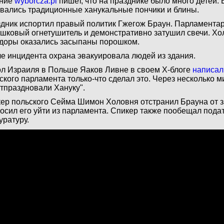
ание
wyborcza.pl
пишет, что на празднике было много детей. 
вались традиционные ханукальные пончики и блины.
дник испортил правый политик Гжегож Браун. Парламентар
шковый огнетушитель и демонстративно затушил свечи. Хо
доры оказались засыпаны порошком.
е инцидента охрана эвакуировала людей из здания.
л Израиля в Польше Яаков Ливне в своем X-блоге
написал
ского парламента только-что сделал это. Через несколько ми
тпраздновали Хануку".
ер польского Сейма Шимон Холовня отстранил Брауна от з
осил его уйти из парламента. Спикер также пообещал пода
уратуру.