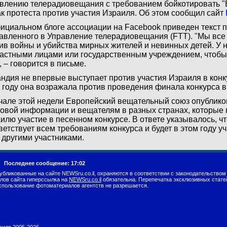
влению телерадиовещания с требованием бойкотировать "
ак протеста против участия Израиля. Об этом сообщил сайт
ициальном блоге ассоциации на Facebook приведен текст п
авленного в Управление телерадиовещания (FTT). "Мы все
ив войны и убийства мирных жителей и невинных детей. У н
астными лицами или государственным учреждением, чтобы 
, – говорится в письме.
ндия не впервые выступает против участия Израиля в конк
 году она возражала против проведения финала конкурса 
чале этой недели Европейский вещательный союз опублико
овой информации и вещателям в разных странах, которые 
илю участие в песенном конкурсе. В ответе указывалось, ч
ветствует всем требованиям конкурса и будет в этом году у
 другими участниками.
г.
Последнее сообщение: 17:02
убликованные на сайте NEWSru.co.il, охраняются в соответствии с законодательством
лов сайта гиперссылка на
NEWSru.co.il
обязательна. Перепечатка эксклюзивных стате
спользование фотоматериалов агентств не разрешается.