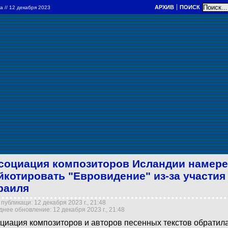
АРХИВ
ПОИСК
ра
// 12 декабря 2023
социация композиторов Исландии намер
йкотировать "Евровидение" из-за участия
раиля
публикаци: 12 декабря 2023 г., 21:48
нее обновление: 12 декабря 2023 г., 21:48
циация композиторов и авторов песенных текстов обратил