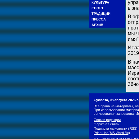
упра
КУЛЬТУРА
в зн
СПОРТ
ТРАДИЦИИ
В оф
ПРЕССА
отпр
АРХИВ
прот
мы ч
имя"
Исла
2019
В на
масс
Изра
соот
36-ю
Суббота, 08 августа 2026 
Все права на материалы, оп
При использовании материа
согласования запрещена. И
Состав редакции
Обратная связь
Подписка на новости (RSS)
Price List (MS Word file)