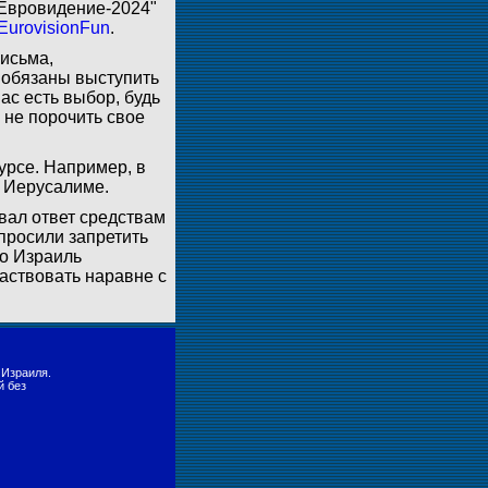
Евровидение-2024"
EurovisionFun
.
исьма,
 обязаны выступить
ас есть выбор, будь
не порочить свое
урсе. Например, в
в Иерусалиме.
вал ответ средствам
просили запретить
то Израиль
частвовать наравне с
 Израиля.
й без