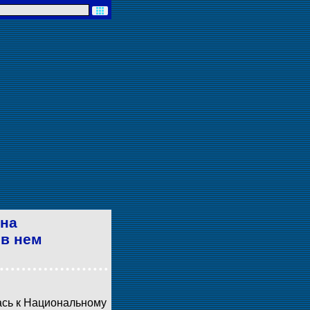
ена
 в нем
ась к Национальному