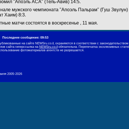
ромил "Апоэль АСА" (Тель-Авив) 14:5.
нале мужского чемпионата "Апоэль Пальрам" (Гуш Звулун)
ат Хаим) 8:3.
тные матчи состоятся в воскресенье , 11 мая.
г.
Последнее сообщение: 09:53
убликованные на сайте NEWSru.co.il, охраняются в соответствии с законодательством
лов сайта гиперссылка на
NEWSru.co.il
обязательна. Перепечатка эксклюзивных стате
спользование фотоматериалов агентств не разрешается.
раиля 2005-2026