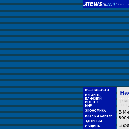
//
Спорт
/
ВСЕ НОВОСТИ
На
ИЗРАИЛЬ
БЛИЖНИЙ
время 
ВОСТОК
послед
МИР
ЭКОНОМИКА
В Ин
НАУКА И ХАЙТЕК
водн
ЗДОРОВЬЕ
В фи
ОБЩИНА