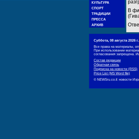
разг
КУЛЬТУРА
СПОРТ
В фи
ТРАДИЦИИ
(Гив
ПРЕССА
Отве
АРХИВ
Суббота, 08 августа 2026 
Все права на материалы, оп
При использовании материа
согласования запрещена. И
Состав редакции
Обратная связь
Подписка на новости (RSS)
Price List (MS Word file)
© NEWSru.co.il: новости Из