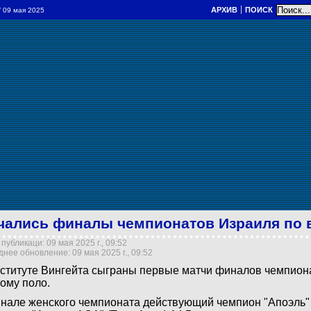
АРХИВ
ПОИСК
/ 09 мая 2025
чались финалы чемпионатов Израиля по 
публикаци: 09 мая 2025 г., 09:52
нее обновление: 09 мая 2025 г., 09:52
ституте Вингейта сыграны первые матчи финалов чемпион
ому поло.
нале женского чемпионата действующий чемпион "Апоэль"