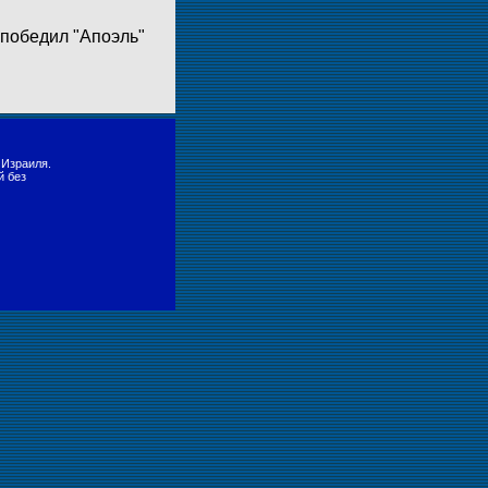
 победил "Апоэль"
 Израиля.
й без