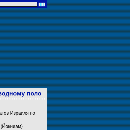
водному поло
атов Израиля по
 (Йокнеам)