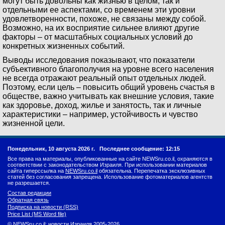
могут быть довольны как жизнью в целом, так и
отдельными ее аспектами, со временем эти уровни
удовлетворенности, похоже, не связаны между собой.
Возможно, на их восприятие сильнее влияют другие
факторы – от масштабных социальных условий до
конкретных жизненных событий.
Выводы исследования показывают, что показатели
субъективного благополучия на уровне всего населения
не всегда отражают реальный опыт отдельных людей.
Поэтому, если цель – повысить общий уровень счастья в
обществе, важно учитывать как внешние условия, такие
как здоровье, доход, жилье и занятость, так и личные
характеристики – например, устойчивость и чувство
жизненной цели.
Понедельник, 10 августа 2026 г.
Последнее сообщение: 12:15
Все права на материалы, опубликованные на сайте NEWSru.co.il, охраняются в
соответствии с законодательством Израиля. При использовании материалов
сайта гиперссылка на
NEWSru.co.il
обязательна. Перепечатка эксклюзивных
статей без согласования запрещена. Использование фотоматериалов агентств
не разрешается.
Состав редакции
Обратная связь
Подписка на новости (RSS)
Price List (MS Word file)
© NEWSru.co.il: новости Израиля 2005-2026