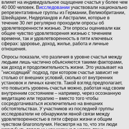
влияет на индивидуальное ощущение счастья у более чем
40 000 человек. В
исследовании
участвовали национально
репрезентативные группы из Германии, Великобритании,
Швейцарии, Нидерландов и Австралии, которые в
течение 30 лет регулярно проходили опросы об
удовлетворенности жизнью. Эти опросы оценивали как
общее чувство удовлетворения жизнью с течением
времени, так и удовлетворенность в пяти ключевых
сферах: здоровье, доход, жилье, работа и личные
отношения.
Опросы показали, что различия в уровне счастья между
людьми лишь частично объясняются такими факторами,
как доход и продолжительность жизни. Это указывает на
"нисходящий" подход, при котором счастье зависит не
столько от внешних условий, сколько от внутренних
установок и личных качеств. Такой взгляд предполагает,
что повысить уровень счастья можно, работая над своим
внутренним состоянием – например, через осознанную
медитацию или терапию – вместо того чтобы
сосредотачиваться исключительно на внешних
обстоятельствах. У участников из последней группы
исследователи не обнаружили явной связи между
удовлетворенностью в пяти сферах жизни и общим
чувством благополучия. Несмотря на то, что эти люди