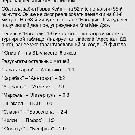
верх над бельгийским "Юнионом".
Оба гола забил Гарри Кейн – на 52 и (с пенальти) 55-й
минутах. Он же не смог реализовать пенальти на 81-й
минуте. На 63-й минуте в составе "Баварии" был удален
получивший два предупреждения Ким Мин Джэ.
Теперь у "Баварии" 18 очков, она – на втором месте в
турнирной таблице. Лидирует английский "Арсенал" (21
очко), ранее уже гарантировавший выход в 1/8 финала.
"Юнион" – на 31-м месте, 6 очков.
Результаты остальных матчей:
"Галатасарай" – "Атлетико" – 1:1
"Карабах" – "Айнтрахт" – 3:2
"Аталанта" – "Атлетик" – 2:3
"Марсель" – "Ливерпуль" – 0:3
"Ньюкасл" – ПСВ – 3:0
"Славия" – "Барселона" – 2:4
"Челси" – "Пафос" – 1:0
"Ювентус" – "Бенфика" – 2:0