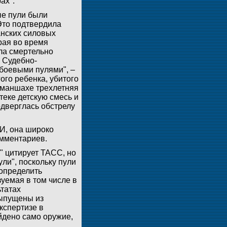
ах".
ые пули были
Это подтвердила
анских силовых
рая во время
ла смертельно
. Судебно-
 боевыми пулями", –
ого ребенка, убитого
ерманшахе трехлетняя
теке детскую смесь и
одверглась обстрелу
И, она широко
омментариев.
" цитирует ТАСС, но
ли", поскольку пули
 определить
зуемая в том числе в
ьтатах
выпущены из
кспертизе в
айдено само оружие,