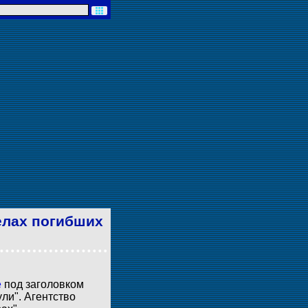
елах погибших
е
под заголовком
ли". Агентство