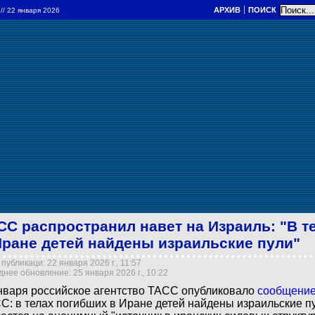
АРХИВ
ПОИСК
а
// 22 января 2026
СС распространил навет на Израиль: "В т
Иране детей найдены израильские пули"
публикаци: 22 января 2026 г., 11:57
нее обновление: 25 января 2026 г., 10:22
нваря российское агентство ТАСС опубликовало
сообщени
С: в телах погибших в Иране детей найдены израильские пу