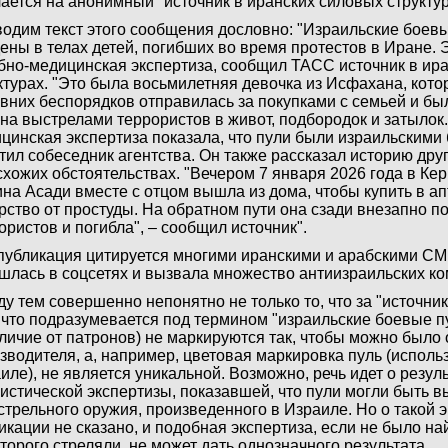
ается на анонимный "источник в иранских силовых структур
одим текст этого сообщения дословно: "Израильские боев
ены в телах детей, погибших во время протестов в Иране. 
бно-медицинская экспертиза, сообщил ТАСС источник в ир
ктурах. "Это была восьмилетняя девочка из Исфахана, кото
вних беспорядков отправилась за покупками с семьей и бы
на выстрелами террористов в живот, подбородок и затылок
цинская экспертиза показала, что пули были израильскими
тил собеседник агентства. Он также рассказал историю друг
схожих обстоятельствах. "Вечером 7 января 2026 года в К
на Асади вместе с отцом вышла из дома, чтобы купить в ап
рство от простуды. На обратном пути она сзади внезапно п
ористов и погибла", – сообщил источник".
публикация цитируется многими иранскими и арабскими СМ
шлась в соцсетях и вызвала множество антиизраильских к
у тем совершенно непонятно не только то, что за "источник
, что подразумевается под термином "израильские боевые пу
тличие от патронов) не маркируются так, чтобы можно было
зводителя, а, например, цветовая маркировка пуль (исполь
иле), не является уникальной. Возможно, речь идет о резул
истической экспертизы, показавшей, что пули могли быть 
стрельного оружия, произведенного в Израиле. Но о такой э
икации не сказано, и подобная экспертиза, если не было н
оторого стреляли, не может дать однозначного результата.