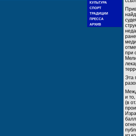
ссыл
КУЛЬТУРА
СПОРТ
Прив
ТРАДИЦИИ
найд
ПРЕССА
суде
АРХИВ
стру
неда
ране
меди
отме
при 
Мели
лека
терр
Эта 
разо
Межд
и то
(в о
прои
Изра
балл
огне
публ
из к