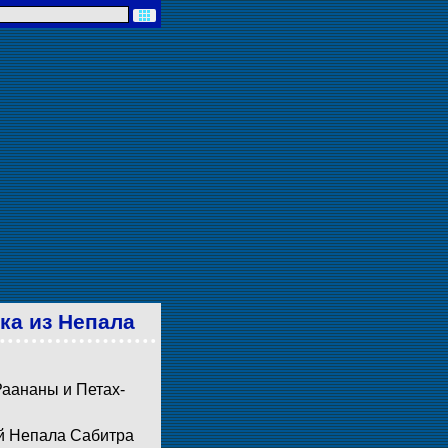
ка из Непала
Раананы и Петах-
ой Непала Сабитра