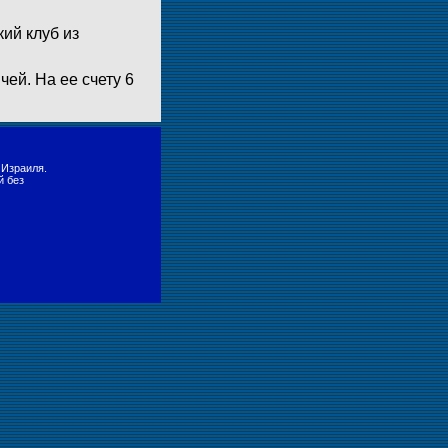
ий клуб из
ей. На ее счету 6
 Израиля.
й без