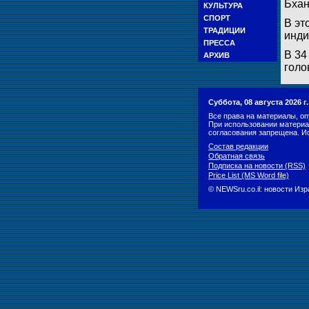
Бхан
КУЛЬТУРА
СПОРТ
В эт
ТРАДИЦИИ
инди
ПРЕССА
В 34
АРХИВ
голо
Суббота, 08 августа 2026 
Все права на материалы, оп
При использовании материа
согласования запрещена. И
Состав редакции
Обратная связь
Подписка на новости (RSS)
Price List (MS Word file)
© NEWSru.co.il: новости Из