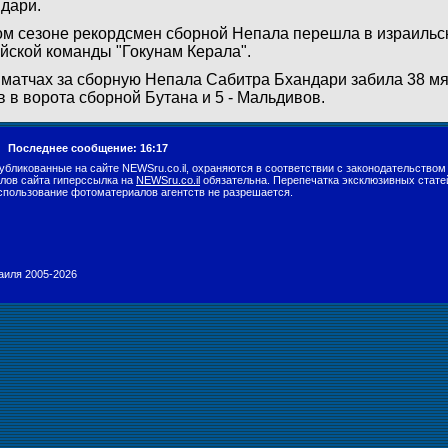
дари.
ом сезоне рекордсмен сборной Непала перешла в израильск
йской команды "Гокунам Керала".
 матчах за сборную Непала Сабитра Бхандари забила 38 мяч
в в ворота сборной Бутана и 5 - Мальдивов.
г.
Последнее сообщение: 16:17
убликованные на сайте NEWSru.co.il, охраняются в соответствии с законодательством
лов сайта гиперссылка на
NEWSru.co.il
обязательна. Перепечатка эксклюзивных стате
спользование фотоматериалов агентств не разрешается.
раиля 2005-2026