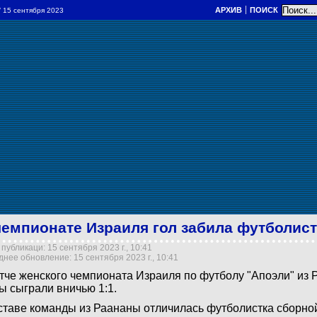
АРХИВ
ПОИСК
/ 15 сентября 2023
чемпионате Израиля гол забила футболист
публикаци: 15 сентября 2023 г., 10:41
нее обновление: 15 сентября 2023 г., 10:41
тче женского чемпионата Израиля по футболу "Апоэли" из 
ы сыграли вничью 1:1.
ставе команды из Раананы отличилась футболистка сборн