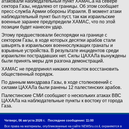
атаковали наблюдательный пункт ХАМАСа на севере
сектора Газы, недалеко от границы. Об этом сообщает
пресс-служба Армии обороны Израиля. В момент атаки
наблюдательный пункт был пуст, так как израильские
военные заранее предупредили ХАМАС, что по этой
позиции будет нанесен удар.
Этому предшествовали беспорядки на границе с
сектором Газы, в ходе которых десятки арабов стали
швырять в израильских военнослужащих гранаты и
взрывные устройства. В результате инцидентов среди
израильтян пострадавших нет. Силы ЦАХАЛа вынуждены
были принять меры для разгона демонстраций.
ХАМАС не предпринял никаких попыток восстановить
общественный порядок.
По данным минздрава Газы, в ходе столкновений с
силами ЦАХАЛа были ранены 12 палестинских арабов.
Палестинские СМИ сообщают о нескольких атаках ВВС
ЦАХАЛа на наблюдательные пункты к востоку от города
Газа.
Четверг, 06 августа 2026 г.
Последнее сообщение: 11:00
Все права на материалы, опубликованные на сайте NEWSru.co.il, охраняются в