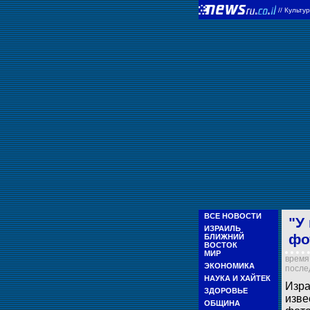
//
Культу
ВСЕ НОВОСТИ
"У
ИЗРАИЛЬ
фо
БЛИЖНИЙ
ВОСТОК
МИР
время 
ЭКОНОМИКА
послед
НАУКА И ХАЙТЕК
Изра
ЗДОРОВЬЕ
известную 
ОБЩИНА