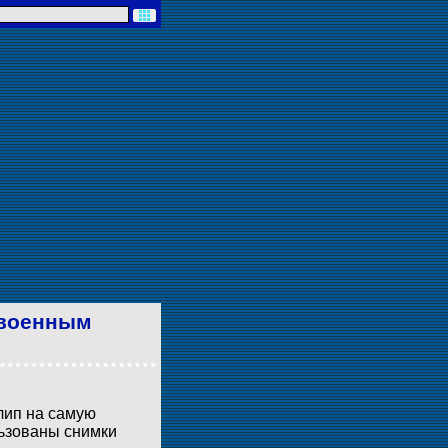
 военным
лип на самую