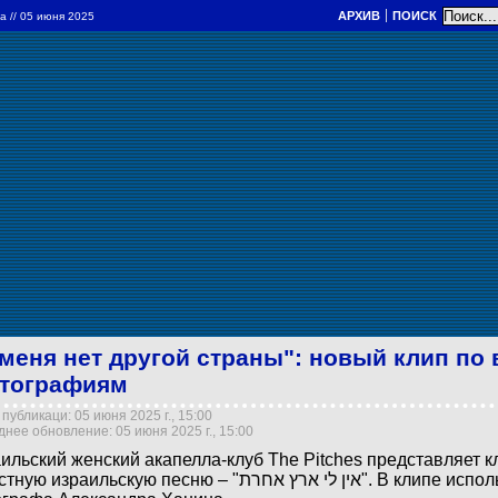
АРХИВ
ПОИСК
ра
// 05 июня 2025
 меня нет другой страны": новый клип по
тографиям
публикаци: 05 июня 2025 г., 15:00
нее обновление: 05 июня 2025 г., 15:00
ильский женский акапелла-клуб The Pitches представляет к
израильскую песню – "אין לי ארץ אחרת". В клипе использованы снимки