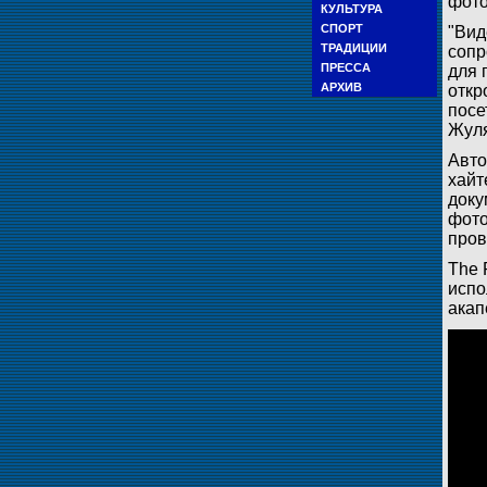
фото
КУЛЬТУРА
СПОРТ
"Вид
ТРАДИЦИИ
сопр
ПРЕССА
для 
АРХИВ
откр
посе
Жуля
Авто
хайт
доку
фото
пров
The 
испо
акап