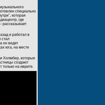
 музыкального
готовлен специально
утри", которая
диацентр, где
 – рассказывает
азад и работал в
 стал
а он ведет
ах юга, на месте
ли Холмбер, которые
астницы создают
 только на иврите.