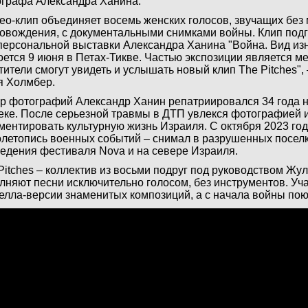
графа Александра Ханина.
ео-клип объединяет восемь женских голосов, звучащих без
овождения, с документальными снимками войны. Клип под
персональной выставки Александра Ханина "Война. Вид изн
оется 9 июня в Петах-Тикве. Частью экспозиции является ме
тители смогут увидеть и услышать новый клип The Pitches",
 Холмбер.
р фотографий Александр Ханин репатриировался 34 года н
еке. После серьезной травмы в ДТП увлекся фотографией и
ментировать культурную жизнь Израиля. С октября 2023 год
летопись военных событий – снимал в разрушенных поселк
едения фестиваля Nova и на севере Израиля.
Pitches – коллектив из восьми подруг под руководством Жу
лняют песни исключительно голосом, без инструментов. Уч
елла-версии знаменитых композиций, а с начала войны поют