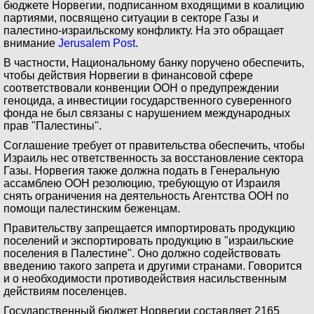
бюджете Норвегии, подписанном входящими в коалицию
партиями, посвящено ситуации в секторе Газы и
палестино-израильскому конфликту. На это обращает
внимание
Jerusalem Post
.
В частности, Национальному банку поручено обеспечить,
чтобы действия Норвегии в финансовой сфере
соответствовали конвенции ООН о предупреждении
геноцида, а инвестиции государственного суверенного
фонда не был связаны с нарушением международных
прав "Палестины".
Соглашение требует от правительства обеспечить, чтобы
Израиль нес ответственность за восстановление сектора
Газы. Норвегия также должна подать в Генеральную
ассамблею ООН резолюцию, требующую от Израиля
снять ограничения на деятельность Агентства ООН по
помощи палестинским беженцам.
Правительству запрещается импортировать продукцию
поселений и экспортировать продукцию в "израильские
поселения в Палестине". Оно должно содействовать
введению такого запрета и другими странами. Говорится
и о необходимости противодействия насильственным
действиям поселенцев.
Государственный бюджет Норвегии составляет 2165