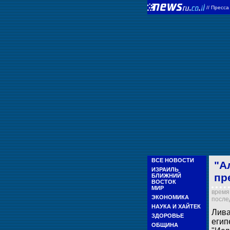
//
Пресс
ВСЕ НОВОСТИ
"А
ИЗРАИЛЬ
пр
БЛИЖНИЙ
ВОСТОК
МИР
время 
ЭКОНОМИКА
послед
НАУКА И ХАЙТЕК
Лива
ЗДОРОВЬЕ
егип
ОБЩИНА