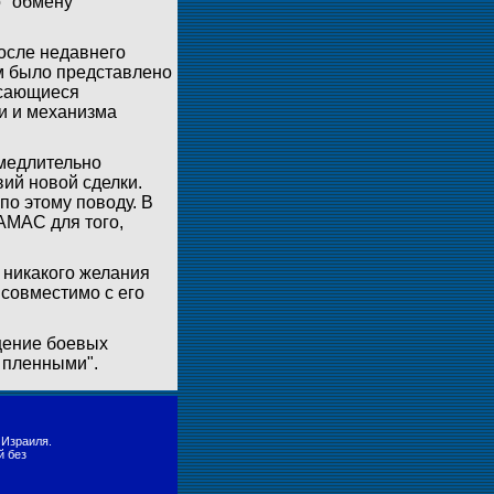
о "обмену
осле недавнего
ам было представлено
асающиеся
и и механизма
амедлительно
ий новой сделки.
по этому поводу. В
АМАС для того,
 никакого желания
 совместимо с его
щение боевых
е пленными".
 Израиля.
й без