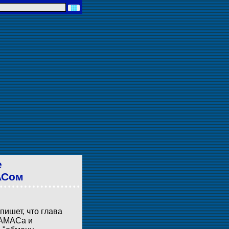
е
АСом
пишет, что глава
ХАМАСа и