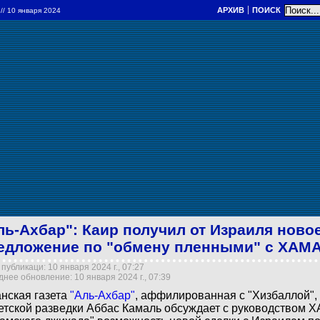
АРХИВ
ПОИСК
а
// 10 января 2024
ль-Ахбар": Каир получил от Израиля ново
едложение по "обмену пленными" с ХАМ
публикаци: 10 января 2024 г., 07:27
нее обновление: 10 января 2024 г., 07:39
нская газета
"Аль-Ахбар"
, аффилированная с "Хизбаллой", 
етской разведки Аббас Камаль обсуждает с руководством 