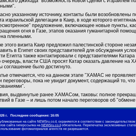
амского джихада" возможность новой сделки с Израилем п
ными".
асно указанному источнику, контакты были возобновлены п
та израильской делегации в Каир, в ходе которого египтян
есмотренное" предложение, включающее новые пункты, к
ращения огня в Газе, этапов оказания гуманитарной помощ
на пленными.
е этого визита Каир предложил палестинской стороне нез
авить в Египет своих представителей для обсуждения услов
ти Египта также контактировали с представителями Катара 
 очередь, власти США просят Катар оказать давление на Х
ы соглашение было достигнуто.
атье отмечается, что на данном этапе "ХАМАС не проявляет
и переговоры, пока не увидит документ, содержащий то, что
ованиями".
вия, выдвинутые ранее ХАМАСом, таковы: полное прекра
твий в Газе – и лишь потом начало переговоров об "обмен
026 г.
Последнее сообщение: 16:05
убликованные на сайте NEWSru.co.il, охраняются в соответствии с законодательством
лов сайта гиперссылка на
NEWSru.co.il
обязательна. Перепечатка эксклюзивных стате
спользование фотоматериалов агентств не разрешается.