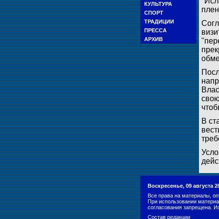
"Исл
КУЛЬТУРА
плен
СПОРТ
ТРАДИЦИИ
Согл
ПРЕССА
визи
АРХИВ
"пер
прек
обме
Посл
напр
Влас
свою
чтоб
В ст
вест
треб
Усло
дейс
Воскресенье, 09 августа 2
Все права на материалы, оп
При использовании материа
согласования запрещена. И
Состав редакции