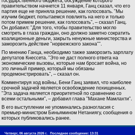
государственного бюджета, обсуждение которого
правительством начнется 11 января, Ганц сказал, что его
партия еще не приняла решение, как голосовать. "Мы
изучим бюджет, попытаемся повлиять на него и только
потом примем решение, как голосовать", – сказал Ганц.
Он добавил: "Для того, чтобы правительство могло
смотреть в глаза граждан, оно должно заметно сократить
коалиционные деньги, закрыть ненужные министерства и
заморозить действие "норвежского закона"".
По мнению Ганца, необходимо также заморозить зарплату
депутатов Кнессета. "Это не даст полного ответа на
экономические вызовы, которые нам бросает война, но
это личный пример, который мы обязаны
продемонстрировать", – сказал он.
Комментируя ход войны, Бени Ганц заявил, что наиболее
срочной задачей является освобождение похищенных.
"Эта задача является приоритетной по сравнению со
всеми остальными", – добавил глава "Махане Мамлахти".
В его выступлении не упоминались разногласия с
премьер-министром Биньямином Нетаниягу, сообщения о
которых публиковались ранее.
Четверг, 06 августа 2026 г.
Последнее сообщение: 13:31