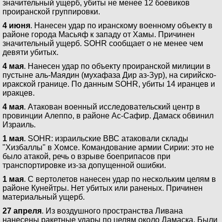
значительный ущерб, убиты не менее 12 боевиков
проиранской группировки.
4 июня
. Нанесен удар по иранскому военному объекту в
районе города Масьяф к западу от Хамы. Причинен
значительный ущерб. SOHR сообщает о не менее чем
девяти убитых.
4 мая
. Нанесен удар по объекту проиранской милиции в
пустыне аль-Маядин (мухафаза Дир аз-Зур), на сирийско-
иракской границе. По данным SOHR, убиты 14 иранцев и
иракцев.
4 мая
. Атакован военный исследовательский центр в
провинции Алеппо, в районе Ас-Сафир. Дамаск обвинил
Израиль.
1 мая
. SOHR: израильские ВВС атаковали склады
"Хизбаллы" в Хомсе. Командование армии Сирии: это не
было атакой, речь о взрыве боеприпасов при
транспортировке из-за допущенной ошибки.
1 мая
. С вертолетов нанесен удар по нескольким целям в
районе Кунейтры. Нет убитых или раненых. Причинен
материальный ущерб.
27 апреля
. Из воздушного пространства Ливана
нанесены ракетные удары по целям около Дамаска. Были