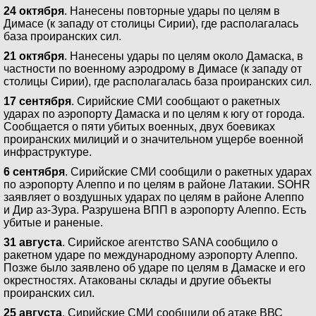
24 октября
. Нанесены повторные удары по целям в
Димасе (к западу от столицы Сирии), где располагалась
база проиранских сил.
21 октября
. Нанесены удары по целям около Дамаска, в
частности по военному аэродрому в Димасе (к западу от
столицы Сирии), где располагалась база проиранских сил.
17 сентября
. Сирийские СМИ сообщают о ракетных
ударах по аэропорту Дамаска и по целям к югу от города.
Сообщается о пяти убитых военных, двух боевиках
проиранских милиций и о значительном ущербе военной
инфраструктуре.
6 сентября
. Сирийские СМИ сообщили о ракетных ударах
по аэропорту Алеппо и по целям в районе Латакии. SOHR
заявляет о воздушных ударах по целям в районе Алеппо
и Дир аз-Зура. Разрушена ВПП в аэропорту Алеппо. Есть
убитые и раненые.
31 августа
. Сирийское агентство SANA сообщило о
ракетном ударе по международному аэропорту Алеппо.
Позже было заявлено об ударе по целям в Дамаске и его
окрестностях. Атакованы склады и другие объекты
проиранских сил.
25 августа
. Сирийские СМИ сообщили об атаке ВВС