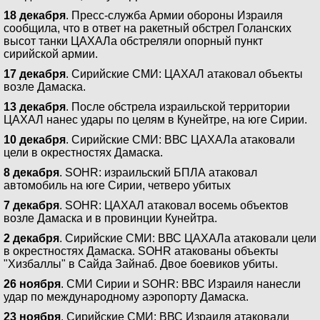
18 декабря
. Пресс-служба Армии обороны Израиля
сообщила, что в ответ на ракетный обстрел Голанских
высот танки ЦАХАЛа обстреляли опорный пункт
сирийской армии.
17 декабря
. Сирийские СМИ: ЦАХАЛ атаковал объекты
возле Дамаска.
13 декабря
. После обстрела израильской территории
ЦАХАЛ нанес удары по целям в Кунейтре, на юге Сирии.
10 декабря
. Сирийские СМИ: ВВС ЦАХАЛа атаковали
цели в окрестностях Дамаска.
8 декабря
. SOHR: израильский БПЛА атаковал
автомобиль на юге Сирии, четверо убитых
7 декабря
. SOHR: ЦАХАЛ атаковал восемь объектов
возле Дамаска и в провинции Кунейтра.
2 декабря
. Сирийские СМИ: ВВС ЦАХАЛа атаковали цели
в окрестностях Дамаска. SOHR атакованы объекты
"Хизбаллы" в Сайда Зайнаб. Двое боевиков убиты.
26 ноября
. СМИ Сирии и SOHR: ВВС Израиля нанесли
удар по международному аэропорту Дамаска.
23 ноября
. Сирийские СМИ: ВВС Израиля атаковали