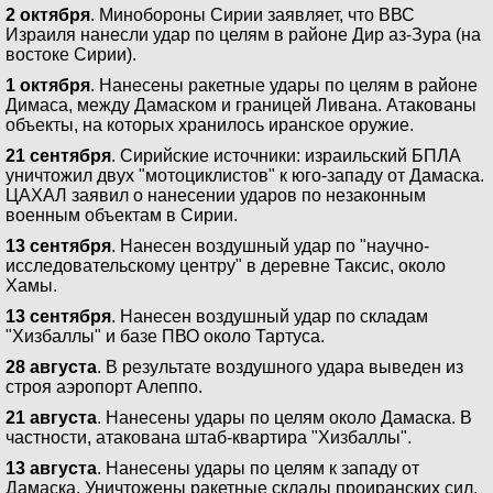
2 октября
. Минобороны Сирии заявляет, что ВВС
Израиля нанесли удар по целям в районе Дир аз-Зура (на
востоке Сирии).
1 октября
. Нанесены ракетные удары по целям в районе
Димаса, между Дамаском и границей Ливана. Атакованы
объекты, на которых хранилось иранское оружие.
21 сентября
. Сирийские источники: израильский БПЛА
уничтожил двух "мотоциклистов" к юго-западу от Дамаска.
ЦАХАЛ заявил о нанесении ударов по незаконным
военным объектам в Сирии.
13 сентября
. Нанесен воздушный удар по "научно-
исследовательскому центру" в деревне Таксис, около
Хамы.
13 сентября
. Нанесен воздушный удар по складам
"Хизбаллы" и базе ПВО около Тартуса.
28 августа
. В результате воздушного удара выведен из
строя аэропорт Алеппо.
21 августа
. Нанесены удары по целям около Дамаска. В
частности, атакована штаб-квартира "Хизбаллы".
13 августа
. Нанесены удары по целям к западу от
Дамаска. Уничтожены ракетные склады проиранских сил.