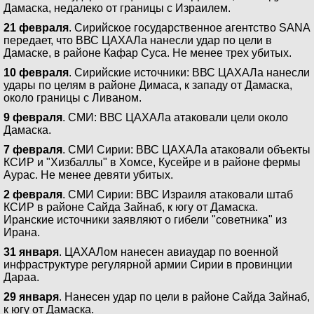
Дамаска, недалеко от границы с Израилем.
21 февраля
. Сирийское государственное агентство SANA
передает, что ВВС ЦАХАЛа нанесли удар по цели в
Дамаске, в районе Кафар Суса. Не менее трех убитых.
10 февраля
. Сирийские источники: ВВС ЦАХАЛа нанесли
удары по целям в районе Димаса, к западу от Дамаска,
около границы с Ливаном.
9 февраля
. СМИ: ВВС ЦАХАЛа атаковали цели около
Дамаска.
7 февраля
. СМИ Сирии: ВВС ЦАХАЛа атаковали объекты
КСИР и "Хизбаллы" в Хомсе, Кусейре и в районе фермы
Аурас. Не менее девяти убитых.
2 февраля
. СМИ Сирии: ВВС Израиля атаковали штаб
КСИР в районе Сайда Зайнаб, к югу от Дамаска.
Иранские источники заявляют о гибели "советника" из
Ирана.
31 января
. ЦАХАЛом нанесен авиаудар по военной
инфраструктуре регулярной армии Сирии в провинции
Дараа.
29 января
. Нанесен удар по цели в районе Сайда Зайнаб,
к югу от Дамаска.