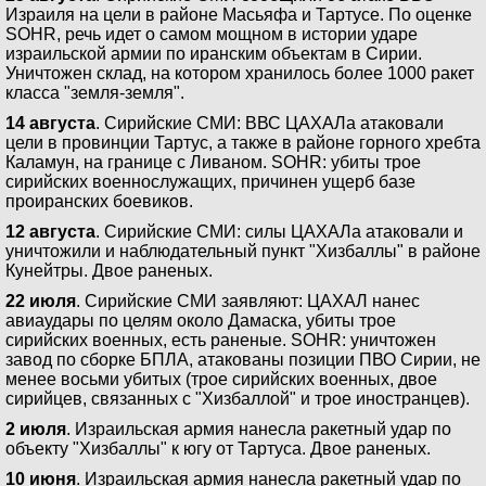
Израиля на цели в районе Масьяфа и Тартусе. По оценке
SOHR, речь идет о самом мощном в истории ударе
израильской армии по иранским объектам в Сирии.
Уничтожен склад, на котором хранилось более 1000 ракет
класса "земля-земля".
14 августа
. Сирийские СМИ: ВВС ЦАХАЛа атаковали
цели в провинции Тартус, а также в районе горного хребта
Каламун, на границе с Ливаном. SOHR: убиты трое
сирийских военнослужащих, причинен ущерб базе
проиранских боевиков.
12 августа
. Сирийские СМИ: силы ЦАХАЛа атаковали и
уничтожили и наблюдательный пункт "Хизбаллы" в районе
Кунейтры. Двое раненых.
22 июля
. Сирийские СМИ заявляют: ЦАХАЛ нанес
авиаудары по целям около Дамаска, убиты трое
сирийских военных, есть раненые. SOHR: уничтожен
завод по сборке БПЛА, атакованы позиции ПВО Сирии, не
менее восьми убитых (трое сирийских военных, двое
сирийцев, связанных с "Хизбаллой" и трое иностранцев).
2 июля
. Израильская армия нанесла ракетный удар по
объекту "Хизбаллы" к югу от Тартуса. Двое раненых.
10 июня
. Израильская армия нанесла ракетный удар по