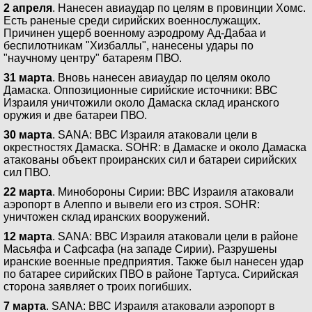
2 апреля
. Нанесен авиаудар по целям в провинции Хомс.
Есть раненые среди сирийских военнослужащих.
Причинен ущерб военному аэродрому Ад-Дабаа и
беспилотникам "Хизбаллы", нанесены удары по
"научному центру" батареям ПВО.
31 марта
. Вновь нанесен авиаудар по целям около
Дамаска. Оппозиционные сирийские источники: ВВС
Израиля уничтожили около Дамаска склад иранского
оружия и две батареи ПВО.
30 марта
. SANA: ВВС Израиля атаковали цели в
окрестностях Дамаска. SOHR: в Дамаске и около Дамаска
атакованы объект проиранских сил и батареи сирийских
сил ПВО.
22 марта
. Минобороны Сирии: ВВС Израиля атаковали
аэропорт в Алеппо и вывели его из строя. SOHR:
уничтожен склад иранских вооружений.
12 марта
. SANA: ВВС Израиля атаковали цели в районе
Масьяфа и Сафсафа (на западе Сирии). Разрушены
иранские военные предприятия. Также был нанесен удар
по батарее сирийских ПВО в районе Тартуса. Сирийская
сторона заявляет о троих погибших.
7 марта
. SANA: ВВС Израиля атаковали аэропорт в