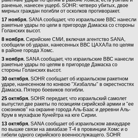
раненые, нанесен ущерб. SOHR: четверо убитых, двое
мирных граждан погибли от осколков противоракет.
17 ноября.
SANA сообщает, что израильские ВВС нанесли
ракетные удары по цели в пригороде Дамаска со стороны
Голанских высот.
8 ноября.
Сирийские СМИ, включая агентство SANA,
сообщили об ударах, нанесенных ВВС ЦАХАЛа по целям
в районе города Хомс.
3 ноября.
SANA сообщает, что израильские ВВС нанесли
ракетные удары по целям в пригороде Дамаска со
стороны Голанских высот.
30 октября.
SOHR сообщает об израильском ракетном
ударе, нанесенном по конвою "Хизбаллы" в окрестностях
Дамаска. Пятеро боевиков погибли.
25 октября.
SOHR передает, что израильский самолет
выпустил две ракеты по позициям сирийской армии и "ее
союзников" на окраине города Аль-Баас и деревни Аль-
Крум в мухафазе Кунейтра на юге Сирии.
13 октября.
SANA сообщает об израильском авиаударе
по вышке связи на авиабазе Т-4 в провинции Хомс и о
гибели одного сирийского военнослужащего. SOHR