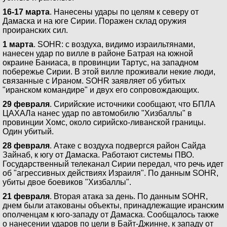
16-17 марта
. Нанесены удары по целям к северу от
Дамаска и на юге Сирии. Поражен склад оружия
проиранских сил.
1 марта
. SOHR: с воздуха, видимо израильтянами,
нанесен удар по вилле в районе Батрая на южной
окраине Баниаса, в провинции Тартус, на западном
побережье Сирии. В этой вилле проживали некие люди,
связанные с Ираном. SOHR заявляет об убитых
"иранском командире" и двух его сопровождающих.
29 февраля
. Сирийские источники сообщают, что БПЛА
ЦАХАЛа нанес удар по автомобилю "Хизбаллы" в
провинции Хомс, около сирийско-ливанской границы.
Один убитый.
28 февраля
. Атаке с воздуха подвергся район Сайда
Зайнаб, к югу от Дамаска. Работают системы ПВО.
Государственный телеканал Сирии передал, что речь идет
об "агрессивных действиях Израиля". По данным SOHR,
убиты двое боевиков "Хизбаллы".
21 февраля
. Вторая атака за день. По данным SOHR,
днем были атакованы объекты, принадлежащие иранским
ополченцам к юго-западу от Дамаска. Сообщалось также
о нанесении ударов по цели в Байт-Джинне, к западу от