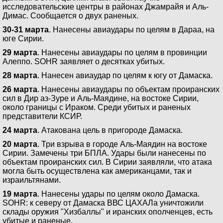
исследовательские центры в районах Джамрайя и Аль-
Димас. Сообщается о двух раненых.
30-31 марта
. Нанесены авиаудары по целям в Дараа, на
юге Сирии.
29 марта
. Нанесены авиаудары по целям в провинции
Алеппо. SOHR заявляет о десятках убитых.
28 марта
. Нанесен авиаудар по целям к югу от Дамаска.
26 марта
. Нанесены авиаудары по объектам проиранских
сил в Дир аз-Зуре и Аль-Маядине, на востоке Сирии,
около границы с Ираком. Среди убитых и раненых
представители КСИР.
24 марта
. Атакована цель в пригороде Дамаска.
20 марта
. Три взрыва в городе Аль-Маядин на востоке
Сирии. Замечены три БПЛА. Удары были нанесены по
объектам проиранских сил. В Сирии заявляли, что атака
могла быть осуществлена как американцами, так и
израильтянами.
19 марта
. Нанесены удары по целям около Дамаска.
SOHR: к северу от Дамаска ВВС ЦАХАЛа уничтожили
склады оружия "Хизбаллы" и иранских ополченцев, есть
убитые и раненые.