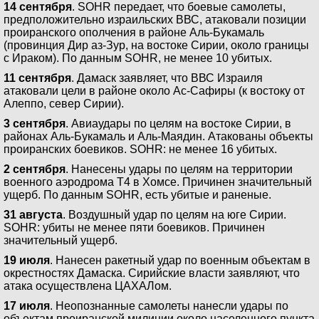
14 сентября
. SOHR передает, что боевые самолеты,
предположительно израильских ВВС, атаковали позиции
проиранского ополчения в районе Аль-Букамаль
(провинция Дир аз-Зур, на востоке Сирии, около границы
с Ираком). По данным SOHR, не менее 10 убитых.
11 сентября
. Дамаск заявляет, что ВВС Израиля
атаковали цели в районе около Ас-Сафиры (к востоку от
Алеппо, север Сирии).
3 сентября
. Авиаудары по целям на востоке Сирии, в
районах Аль-Букамаль и Аль-Маядин. Атакованы объекты
проиранских боевиков. SOHR: не менее 16 убитых.
2 сентября
. Нанесены удары по целям на территории
военного аэродрома Т4 в Хомсе. Причинен значительный
ущерб. По данным SOHR, есть убитые и раненые.
31 августа
. Воздушный удар по целям на юге Сирии.
SOHR: убиты не менее пяти боевиков. Причинен
значительный ущерб.
19 июля
. Нанесен ракетный удар по военным объектам в
окрестностях Дамаска. Сирийские власти заявляют, что
атака осуществлена ЦАХАЛом.
17 июля
. Неопознанные самолеты нанесли удары по
объектам проиранской милиции около населенного пункта