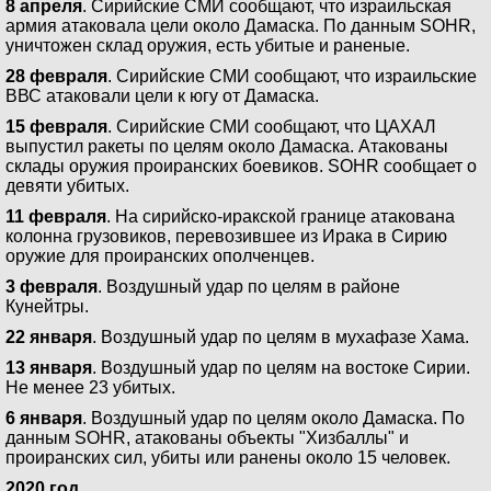
8 апреля
. Сирийские СМИ сообщают, что израильская
армия атаковала цели около Дамаска. По данным SOHR,
уничтожен склад оружия, есть убитые и раненые.
28 февраля
. Сирийские СМИ сообщают, что израильские
ВВС атаковали цели к югу от Дамаска.
15 февраля
. Сирийские СМИ сообщают, что ЦАХАЛ
выпустил ракеты по целям около Дамаска. Атакованы
склады оружия проиранских боевиков. SOHR сообщает о
девяти убитых.
11 февраля
. На сирийско-иракской границе атакована
колонна грузовиков, перевозившее из Ирака в Сирию
оружие для проиранских ополченцев.
3 февраля
. Воздушный удар по целям в районе
Кунейтры.
22 января
. Воздушный удар по целям в мухафазе Хама.
13 января
. Воздушный удар по целям на востоке Сирии.
Не менее 23 убитых.
6 января
. Воздушный удар по целям около Дамаска. По
данным SOHR, атакованы объекты "Хизбаллы" и
проиранских сил, убиты или ранены около 15 человек.
2020 год