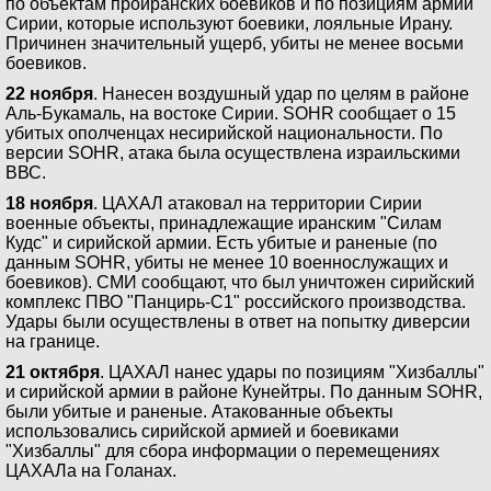
по объектам проиранских боевиков и по позициям армии
Сирии, которые используют боевики, лояльные Ирану.
Причинен значительный ущерб, убиты не менее восьми
боевиков.
22 ноября
. Нанесен воздушный удар по целям в районе
Аль-Букамаль, на востоке Сирии. SOHR сообщает о 15
убитых ополченцах несирийской национальности. По
версии SOHR, атака была осуществлена израильскими
ВВС.
18 ноября
. ЦАХАЛ атаковал на территории Сирии
военные объекты, принадлежащие иранским "Силам
Кудс" и сирийской армии. Есть убитые и раненые (по
данным SOHR, убиты не менее 10 военнослужащих и
боевиков). СМИ сообщают, что был уничтожен сирийский
комплекс ПВО "Панцирь-С1" российского производства.
Удары были осуществлены в ответ на попытку диверсии
на границе.
21 октября
. ЦАХАЛ нанес удары по позициям "Хизбаллы"
и сирийской армии в районе Кунейтры. По данным SOHR,
были убитые и раненые. Атакованные объекты
использовались сирийской армией и боевиками
"Хизбаллы" для сбора информации о перемещениях
ЦАХАЛа на Голанах.