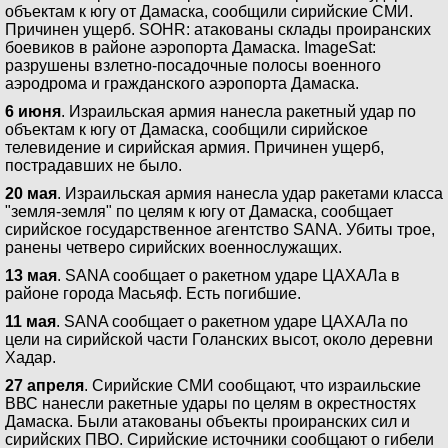
объектам к югу от Дамаска, сообщили сирийские СМИ.
Причинен ущерб. SOHR: атакованы склады проиранских
боевиков в районе аэропорта Дамаска. ImageSat:
разрушены взлетно-посадочные полосы военного
аэродрома и гражданского аэропорта Дамаска.
6 июня
. Израильская армия нанесла ракетный удар по
объектам к югу от Дамаска, сообщили сирийское
телевидение и сирийская армия. Причинен ущерб,
пострадавших не было.
20 мая
. Израильская армия нанесла удар ракетами класса
"земля-земля" по целям к югу от Дамаска, сообщает
сирийское государственное агентство SANA. Убиты трое,
ранены четверо сирийских военнослужащих.
13 мая
. SANA сообщает о ракетном ударе ЦАХАЛа в
районе города Масьяф. Есть погибшие.
11 мая
. SANA сообщает о ракетном ударе ЦАХАЛа по
цели на сирийской части Голанских высот, около деревни
Хадар.
27 апреля
. Сирийские СМИ сообщают, что израильские
ВВС нанесли ракетные удары по целям в окрестностях
Дамаска. Были атакованы объекты проиранских сил и
сирийских ПВО. Сирийские источники сообщают о гибели