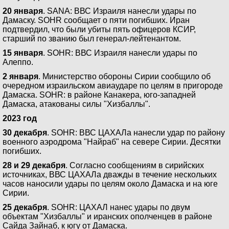
20 января
. SANA: ВВС Израиля нанесли удары по
Дамаску. SOHR сообщает о пяти погибших. Иран
подтвердил, что были убиты пять офицеров КСИР,
старший по званию был генерал-лейтенантом.
15 января
. SOHR: ВВС Израиля нанесли удары по
Алеппо.
2 января
. Министерство обороны Сирии сообщило об
очередном израильском авиаударе по целям в пригороде
Дамаска. SOHR: в районе Канакера, юго-западней
Дамаска, атакованы силы "Хизбаллы".
2023 год
30 декабря
. SOHR: ВВС ЦАХАЛа нанесли удар по району
военного аэродрома "Найраб" на севере Сирии. Десятки
погибших.
28 и 29 декабря
. Согласно сообщениям в сирийских
источниках, ВВС ЦАХАЛа дважды в течение нескольких
часов наносили удары по целям около Дамаска и на юге
Сирии.
25 декабря
. SOHR: ЦАХАЛ нанес удары по двум
объектам "Хизбаллы" и иранских ополченцев в районе
Сайда Зайнаб, к югу от Дамаска.