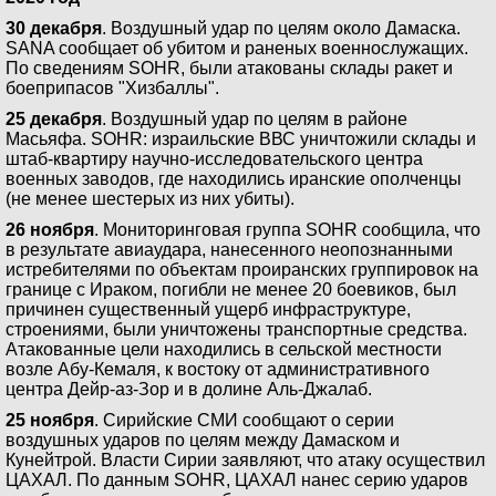
30 декабря
. Воздушный удар по целям около Дамаска.
SANA сообщает об убитом и раненых военнослужащих.
По сведениям SOHR, были атакованы склады ракет и
боеприпасов "Хизбаллы".
25 декабря
. Воздушный удар по целям в районе
Масьяфа. SOHR: израильские ВВС уничтожили склады и
штаб-квартиру научно-исследовательского центра
военных заводов, где находились иранские ополченцы
(не менее шестерых из них убиты).
26 ноября
. Мониторинговая группа SOHR сообщила, что
в результате авиаудара, нанесенного неопознанными
истребителями по объектам проиранских группировок на
границе с Ираком, погибли не менее 20 боевиков, был
причинен существенный ущерб инфраструктуре,
строениями, были уничтожены транспортные средства.
Атакованные цели находились в сельской местности
возле Абу-Кемаля, к востоку от административного
центра Дейр-аз-Зор и в долине Аль-Джалаб.
25 ноября
. Сирийские СМИ сообщают о серии
воздушных ударов по целям между Дамаском и
Кунейтрой. Власти Сирии заявляют, что атаку осуществил
ЦАХАЛ. По данным SOHR, ЦАХАЛ нанес серию ударов