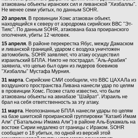
атакованы объекты иранских сил и ливанской "Хизбаллы".
Не менее семи убитых, по данным SOHR.
20 апреля
. В провинции Хомс атакован объект,
находящийся к северу от аэродрома сирийских ВВС "Эт-
Тияс". По данным SOHR, атакована база проиранского
ополчения, убиты 12 человек.
15 апреля
. В районе перекрестка Ябус, между Дамаском
и ливанской границей, ударом с воздуха уничтожен
автомобиль. SOHR заявляет, что атаку осуществил
израильский БПЛА. Никто не пострадал. "Аль-Арабия"
заявила, что целью был один из лидеров боевиков
"Хизбаллы" Мустафа Мурния.
31 марта
. Сирийские СМИ сообщили, что ВВС ЦАХАЛа из
воздушного пространства Ливана нанесли удар по целям
в провинции Хомс. Позже стало известно, что были
атакованы объекты на авиабазе "Шайрат". Израиль не
брал на себя ответственность за эту атаку.
11 марта
. Неопознанные БПЛА нанесли удары по целям
на базе шиитской проиранской группировки "Катаиб Имам
Али" ("Батальоны Имама Али") в районе Аль-Букамаль на
востоке Сирии недалеко от границы с Ираком. SOHR
сообщает о 18 убитых, по одной из версий этой