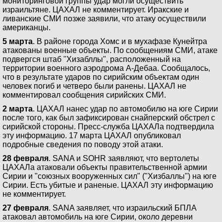
мониторинговой группы удар могли осуществить
израильтяне. ЦАХАЛ не комментирует. Иракские и
ливанские СМИ позже заявили, что атаку осуществили
американцы.
5 марта
. В районе города Хомс и в мухафазе Кунейтра
атакованы военные объекты. По сообщениям СМИ, атаке
подвергся штаб "Хизабллы", расположенный на
территории военного аэродрома А-Дебаа. Сообщалось,
что в результате ударов по сирийским объектам один
человек погиб и четверо были ранены. ЦАХАЛ не
комментировал сообщения сирийских СМИ.
2 марта
. ЦАХАЛ нанес удар по автомобилю на юге Сирии
после того, как был зафиксирован снайперский обстрел с
сирийской стороны. Пресс-служба ЦАХАЛа подтвердила
эту информацию. 17 марта ЦАХАЛ опубликовал
подробные сведения по поводу этой атаки.
28 февраля
. SANA и SOHR заявляют, что вертолеты
ЦАХАЛа атаковали объекты правительственной армии
Сирии и "союзных вооруженных сил" ("Хизбаллы") на юге
Сирии. Есть убитые и раненые. ЦАХАЛ эту информацию
не комментирует.
27 февраля
. SANA заявляет, что израильский БПЛА
атаковал автомобиль на юге Сирии, около деревни