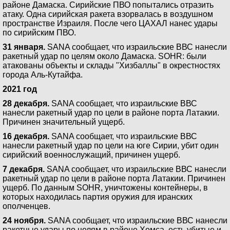
районе Дамаска. Сирийские ПВО попытались отразить
атаку. Одна сирийская ракета взорвалась в воздушном
пространстве Израиля. После чего ЦАХАЛ нанес удары
по сирийским ПВО.
31 января.
SANA сообщает, что израильские ВВС нанесли
ракетный удар по целям около Дамаска. SOHR: были
атакованы объекты и склады "Хизбаллы" в окрестностях
города Аль-Кутайфа.
2021 год
28 декабря.
SANA сообщает, что израильские ВВС
нанесли ракетный удар по цели в районе порта Латакии.
Причинен значительный ущерб.
16 декабря.
SANA сообщает, что израильские ВВС
нанесли ракетный удар по цели на юге Сирии, убит один
сирийский военнослужащий, причинен ущерб.
7 декабря.
SANA сообщает, что израильские ВВС нанесли
ракетный удар по цели в районе порта Латакии. Причинен
ущерб. По данным SOHR, уничтожены контейнеры, в
которых находилась партия оружия для иранских
ополченцев.
24 ноября.
SANA сообщает, что израильские ВВС нанесли
ракетные удары по целям в районе Хомса, есть убитые и