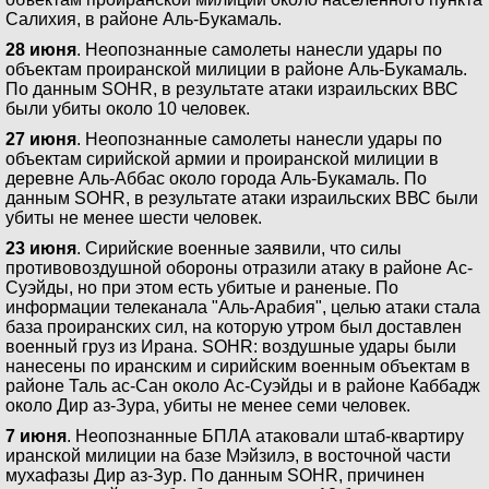
Салихия, в районе Аль-Букамаль.
28 июня
. Неопознанные самолеты нанесли удары по
объектам проиранской милиции в районе Аль-Букамаль.
По данным SOHR, в результате атаки израильских ВВС
были убиты около 10 человек.
27 июня
. Неопознанные самолеты нанесли удары по
объектам сирийской армии и проиранской милиции в
деревне Аль-Аббас около города Аль-Букамаль. По
данным SOHR, в результате атаки израильских ВВС были
убиты не менее шести человек.
23 июня
. Сирийские военные заявили, что силы
противовоздушной обороны отразили атаку в районе Ас-
Суэйды, но при этом есть убитые и раненые. По
информации телеканала "Аль-Арабия", целью атаки стала
база проиранских сил, на которую утром был доставлен
военный груз из Ирана. SOHR: воздушные удары были
нанесены по иранским и сирийским военным объектам в
районе Таль ас-Сан около Ас-Суэйды и в районе Каббадж
около Дир аз-Зура, убиты не менее семи человек.
7 июня
. Неопознанные БПЛА атаковали штаб-квартиру
иранской милиции на базе Мэйзилэ, в восточной части
мухафазы Дир аз-Зур. По данным SOHR, причинен