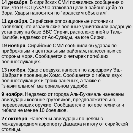
14 декабря
. В сирийских СМИ появились сообщения о
том, что ВВС ЦАХАЛа атаковал цели в районе Дейр-эз-
Зора. Удары наносятся по "иранским объектам".
11 декабря
. Сирийские оппозиционные источники
заявляют, что израильские военные уничтожили радарную
установку на базе ВВС Сирии, расположенной в Таль-
Калибе, недалеко от Ас-Суэйды, на юге Сирии.
19 ноября
. Сирийские СМИ сообщили об ударах по
прибрежным и центральным районам, нанесенных со
стороны моря. Сообщается о четырех погибших
военнослужащих.
13 ноября
. Удар с воздуха нанесен по аэродрому Эш-
Шайрат в провинции Хомс. Сообщается о гибели двух
военнослужащих и троих раненых, а также о
"значительном" материальном ущербе.
9 ноября
. Недалеко от города Аль-Букамаль нанесены
авиаудары колонне грузовиков, предположительно,
перевозивших оружие. Сообщается о потере техники и
гибели не менее 10 боевиков.
27 октября
. Нанесены авиаудары по целям в
международном аэропорту Дамаска и к югу от сирийской
столицы.