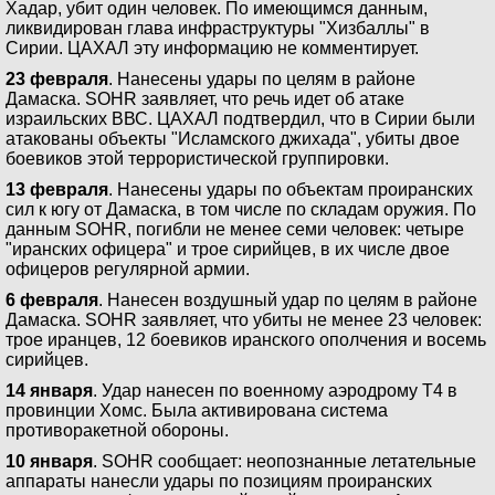
Хадар, убит один человек. По имеющимся данным,
ликвидирован глава инфраструктуры "Хизбаллы" в
Сирии. ЦАХАЛ эту информацию не комментирует.
23 февраля
. Нанесены удары по целям в районе
Дамаска. SOHR заявляет, что речь идет об атаке
израильских ВВС. ЦАХАЛ подтвердил, что в Сирии были
атакованы объекты "Исламского джихада", убиты двое
боевиков этой террористической группировки.
13 февраля
. Нанесены удары по объектам проиранских
сил к югу от Дамаска, в том числе по складам оружия. По
данным SOHR, погибли не менее семи человек: четыре
"иранских офицера" и трое сирийцев, в их числе двое
офицеров регулярной армии.
6 февраля
. Нанесен воздушный удар по целям в районе
Дамаска. SOHR заявляет, что убиты не менее 23 человек:
трое иранцев, 12 боевиков иранского ополчения и восемь
сирийцев.
14 января
. Удар нанесен по военному аэродрому T4 в
провинции Хомс. Была активирована система
противоракетной обороны.
10 января
. SOHR сообщает: неопознанные летательные
аппараты нанесли удары по позициям проиранских