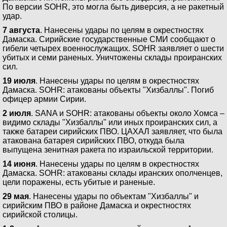
По версии SOHR, это могла быть диверсия, а не ракетный
удар.
7 августа
. Нанесены удары по целям в окрестностях
Дамаска. Сирийские государственные СМИ сообщают о
гибели четырех военнослужащих. SOHR заявляет о шести
убитых и семи раненых. Уничтожены склады проиранских
сил.
19 июля
. Нанесены удары по целям в окрестностях
Дамаска. SOHR: атакованы объекты "Хизбаллы". Погиб
офицер армии Сирии.
2 июля
. SANA и SOHR: атакованы объекты около Хомса –
видимо склады "Хизбаллы" или иных проиранских сил, а
также батареи сирийских ПВО. ЦАХАЛ заявляет, что была
атакована батарея сирийских ПВО, откуда была
выпущена зенитная ракета по израильской территории.
14 июня
. Нанесены удары по целям в окрестностях
Дамаска. SOHR: атакованы склады иранских ополченцев,
цели поражены, есть убитые и раненые.
29 мая
. Нанесены удары по объектам "Хизбаллы" и
сирийским ПВО в районе Дамаска и окрестностях
сирийской столицы.