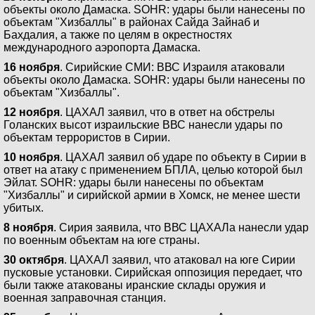
объекты около Дамаска. SOHR: удары были нанесены по
объектам "Хизбаллы" в районах Сайда Зайнаб и
Бахдалия, а также по целям в окрестностях
международного аэропорта Дамаска.
16 ноября
. Сирийские СМИ: ВВС Израиля атаковали
объекты около Дамаска. SOHR: удары были нанесены по
объектам "Хизбаллы".
12 ноября
. ЦАХАЛ заявил, что в ответ на обстрелы
Голанских высот израильские ВВС нанесли удары по
объектам террористов в Сирии.
10 ноября
. ЦАХАЛ заявил об ударе по объекту в Сирии в
ответ на атаку с применением БПЛА, целью которой был
Эйлат. SOHR: удары были нанесены по объектам
"Хизбаллы" и сирийской армии в Хомск, не менее шести
убитых.
8 ноября
. Сирия заявила, что ВВС ЦАХАЛа нанесли удар
по военным объектам на юге страны.
30 октября
. ЦАХАЛ заявил, что атаковал на юге Сирии
пусковые установки. Сирийская оппозиция передает, что
были также атакованы иранские склады оружия и
военная заправочная станция.