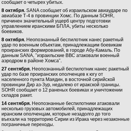
сообщает о четырех убитых.
8 октября.
SANA сообщает об израильском авиаударе по
авиабазе Т-4 в провинции Хомс. По данным SOHR,
причинен значительный ущерб центру подготовки
управлением иранскими БПЛА, убиты несколько
боевиков.
8 октября.
Неопознанный беспилотник нанес ракетный
удар по военным объектам, принадлежащим боевикам
проиранских формирований, в городе Абу-Камаль. По
данным SANA, "израильские ВВС атаковали военный
аэродром в районе Хомса".
27 сентября.
Неопознанный беспилотник нанес ракетный
удар по базе проиранских ополченцев к югу от
населенного пункта Маядин, в восточной сирийской
провинции Дир аз-Зур, недалеко от иракской границы.
SOHR сообщает о 12 раненых боевиках и уничтожении
складов ракет.
14 сентября.
Неопознанные беспилотники атаковали
несколько грузовых автомобилей, принадлежащих
иранским ополченцам, которые незадолго до того
въехали на территорию Сирии из Ирака через незаконные
пограничные переходы.