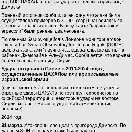
что ВВС ЦАХАЛа нанесли удары по целям в пригороде
Дамаска.
Военный источник сообщил агентству, что атака была
осуществлена примерно в 21:30. Удары наносились со
стороны Голанских высот. В результате "израильской
агрессии" были ранены два человека.
По данным базирующейся в Лондоне мониторинговой
группы The Syrian Observatory for Human Rights (SOHR),
целью атаки стали "научно-исследовательские центы" в
районах Джамрайя и Аль-Димас. Сообщается, что взрывы
были слышны в столице Сирии.
Удары по целям в Сирии в 2013-2024 годах,
осуществленные ЦАХАЛом или приписываемые
израильской армии
(список может быть неполным и неточным, не учтены
ответные удары ЦАХАЛа по группам террористов на
сирийской территории и некоторые удары на востоке
Сирии, которые могли осуществить американские
военные)
2024 год
31 марта
. Атакованы две цели в пригороде Дамаска. По
данным SOHR, целями атаки были научно-