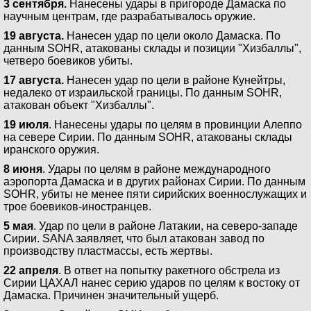
3 сентября.
Нанесены удары в пригороде Дамаска по
научным центрам, где разрабатывалось оружие.
19 августа.
Нанесен удар по цели около Дамаска. По
данным SOHR, атакованы склады и позиции "Хизбаллы",
четверо боевиков убиты.
17 августа.
Нанесен удар по цели в районе Кунейтры,
недалеко от израильской границы. По данным SOHR,
атакован объект "Хизбаллы".
19 июля
. Нанесены удары по целям в провинции Алеппо
на севере Сирии. По данным SOHR, атакованы склады
иранского оружия.
8 июня
. Удары по целям в районе международного
аэропорта Дамаска и в других районах Сирии. По данным
SOHR, убиты не менее пяти сирийских военнослужащих и
трое боевиков-иностранцев.
5 мая
. Удар по цели в районе Латакии, на северо-западе
Сирии. SANA заявляет, что был атакован завод по
производству пластмассы, есть жертвы.
22 апреля
. В ответ на попытку ракетного обстрела из
Сирии ЦАХАЛ нанес серию ударов по целям к востоку от
Дамаска. Причинен значительный ущерб.