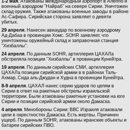
1-2 мая
. Атакованы международный аэропорт в Алеппо и
военный аэродром "Найраб" на севере Сирии. Уничтожен
склад оружия. Также атакованы военные заводы в районе
Ас-Сафира. Сирийская сторона заявляет о девяти
убитых.
29 апреля
. Нанесен авиаудар по военному аэродрому
Ад-Дабаа в провинции Хомс. SOHR заявляет, что
уничтожены оружейный склад и заправочная станция
"Хизбаллы".
24 апреля
. По данным SOHR, артиллерия ЦАХАЛа
обстреляла позиции "Хизбаллы" в провинции Кунейтра.
19 апреля
. По данным сирийских СМИ, артиллерия
ЦАХАЛа позиции сирийской армии в в районах Таль-
Ахмар, Сида аль-Джудан и Худна в провинции Кунейтра.
8-9 апреля
. ЦАХАЛ нанес серию ударов по целям в
Сирии в ответ на ракетные обстрелы израильской
территории. Были атакованы ракетные установки на юге
Сирии и позиции сирийской армии около Дамаска.
4 апреля
. Минобороны Сирии: ВВС Израиля атаковали
цели в окрестностях Дамаска. Есть жертвы. Причинен
ущерб. По данным SOHR, атакованы иранские объекты и
батареи сирийских ПВО.