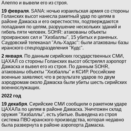
Алеппо и вывели его из строя.
19 февраля
. SANA: ночью израильская армия со стороны
Голанских высот нанесла ракетный удар по целям в
районе Дамаска и его окрестностях, подтверждаются
попадания по целям, разрушение нескольких зданий и
гибель пяти человек. SOHR: атакованы объекты
проиранских сил и "Хизбаллы", 15 убитых и раненых.
Саудовский телеканал "Аль-Хадас": были атакованы базы
иранского спецподразделения "Кудс".
2 января
. По данным сирийских государственных СМИ,
ЦАХАЛ со стороны Голанских высот обстрелял аэропорт
Дамаска и вывел его из строя. По данным SOHR,
атакованы объекты "Хизбаллы" и КСИР. Российские
военные заявляют, что в результате ударов по двум
аэродромам около Дамаска были убиты шесть сирийских
военнослужащих.
2022 год
19 декабря
. Сирийские СМИ сообщили о ракетном ударе
ЦАХАЛа по целям в районе Дамаска. Уничтожен склад
оружия "Хизбаллы", есть убитые. Выведена из строя
система ПВО иранского производства, которая недавно
была развернута в районе аэропорта Дамаска.