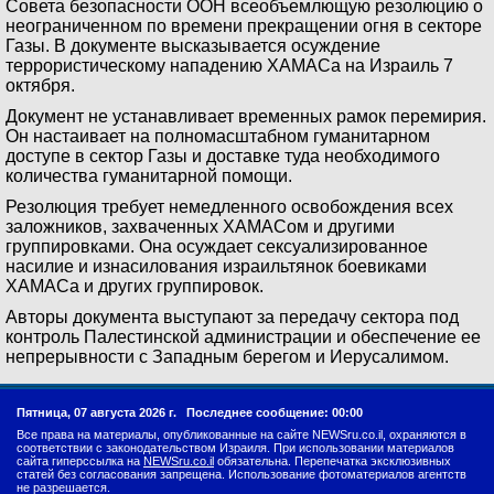
Совета безопасности ООН всеобъемлющую резолюцию о
неограниченном по времени прекращении огня в секторе
Газы. В документе высказывается осуждение
террористическому нападению ХАМАСа на Израиль 7
октября.
Документ не устанавливает временных рамок перемирия.
Он настаивает на полномасштабном гуманитарном
доступе в сектор Газы и доставке туда необходимого
количества гуманитарной помощи.
Резолюция требует немедленного освобождения всех
заложников, захваченных ХАМАСом и другими
группировками. Она осуждает сексуализированное
насилие и изнасилования израильтянок боевиками
ХАМАСа и других группировок.
Авторы документа выступают за передачу сектора под
контроль Палестинской администрации и обеспечение ее
непрерывности с Западным берегом и Иерусалимом.
Пятница, 07 августа 2026 г.
Последнее сообщение: 00:00
Все права на материалы, опубликованные на сайте NEWSru.co.il, охраняются в
соответствии с законодательством Израиля. При использовании материалов
сайта гиперссылка на
NEWSru.co.il
обязательна. Перепечатка эксклюзивных
статей без согласования запрещена. Использование фотоматериалов агентств
не разрешается.