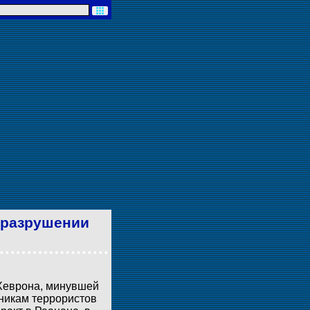
 разрушении
 Хеврона, минувшей
никам террористов