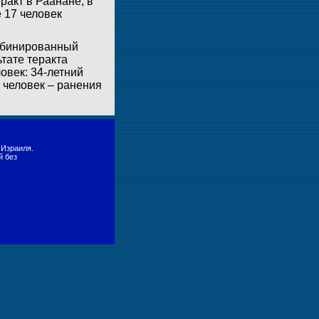
акт в Раанане, в
 17 человек
омбинированный
тате теракта
овек: 34-летний
 человек – ранения
 Израиля.
й без