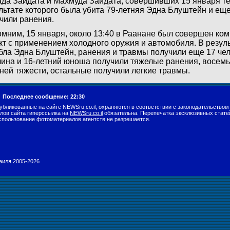
да Зайдата и Махмуда Зайдата, совершивших 15 января тер
льтате которого была убита 79-летняя Эдна Блуштейн и еще
чили ранения.
мним, 15 января, около 13:40 в Раанане был совершен к
кт с применением холодного оружия и автомобиля. В резуль
бла Эдна Блуштейн, ранения и травмы получили еще 17 чел
ина и 16-летний юноша получили тяжелые ранения, восемь
ней тяжести, остальные получили легкие травмы.
.
Последнее сообщение: 22:30
убликованные на сайте NEWSru.co.il, охраняются в соответствии с законодательством
лов сайта гиперссылка на
NEWSru.co.il
обязательна. Перепечатка эксклюзивных стате
спользование фотоматериалов агентств не разрешается.
раиля 2005-2026