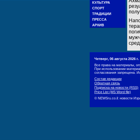
Ахма
КУЛЬТУРА
резу
СПОРТ
полу
ТРАДИЦИИ
ПРЕССА
Напо
АРХИВ
тера
поги
мужч
сред
Четверг, 06 августа 2026 г
Все права на материалы, оп
При использовании материа
согласования запрещена. И
Состав редакции
Обратная связь
Подписка на новости (RSS)
Price List (MS Word file)
© NEWSru.co.il: новости Из