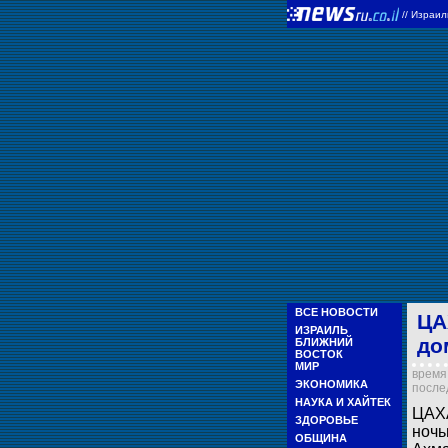
//
Израи
ВСЕ НОВОСТИ
ЦА
ИЗРАИЛЬ
до
БЛИЖНИЙ
ВОСТОК
МИР
время 
ЭКОНОМИКА
послед
НАУКА И ХАЙТЕК
ЦАХА
ЗДОРОВЬЕ
ночь
ОБЩИНА