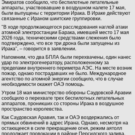
Эмиратов сообщило, что беспилотные летательные
аппараты, участвовавшие в воздушном налете 17 мая,
были выпущены с территории Ирака. В Ираке действуют
связанные с Ираном шиитские группировки.
"В ходе продолжающегося расследования наглой атаки
атомной электростанции Барака, имевшей место 17 мая
2026 года, техническими средствами слежения было
подтверждено, что все три дрона были запущены из
Ирака", – говорится в заявлении.
Напомним, что два БПЛА были перехвачены, один нанес
удар по электрогенератору, расположенному за
пределами внутреннего периметра АЭС. На месте возник
пожар, однако пострадавших не было. Международное
агентство по атомной энергии сообщило, что в случае
необходимости окажет ОАЭ помощь.
Утром 18 мая министерство обороны Саудовской Аравии
сообщило о перехвате трех беспилотных летательных
аппаратов, проникших со стороны Ирака в воздушное
пространство королевства.
Как Саудовская Аравия, так и ОАЭ воздержались от
прямых обвинений в адрес Ирана. Однако, несмотря на
остающееся в силе прекращение огня, режим аятолл
продолжает провокации в районе Персидского залива,