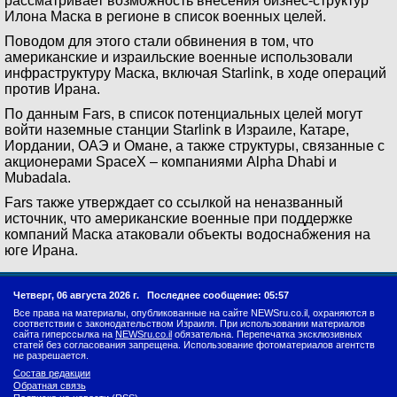
рассматривает возможность внесения бизнес-структур
Илона Маска в регионе в список военных целей.
Поводом для этого стали обвинения в том, что
американские и израильские военные использовали
инфраструктуру Маска, включая Starlink, в ходе операций
против Ирана.
По данным Fars, в список потенциальных целей могут
войти наземные станции Starlink в Израиле, Катаре,
Иордании, ОАЭ и Омане, а также структуры, связанные с
акционерами SpaceX – компаниями Alpha Dhabi и
Mubadala.
Fars также утверждает со ссылкой на неназванный
источник, что американские военные при поддержке
компаний Маска атаковали объекты водоснабжения на
юге Ирана.
Четверг, 06 августа 2026 г.
Последнее сообщение: 05:57
Все права на материалы, опубликованные на сайте NEWSru.co.il, охраняются в
соответствии с законодательством Израиля. При использовании материалов
сайта гиперссылка на
NEWSru.co.il
обязательна. Перепечатка эксклюзивных
статей без согласования запрещена. Использование фотоматериалов агентств
не разрешается.
Состав редакции
Обратная связь