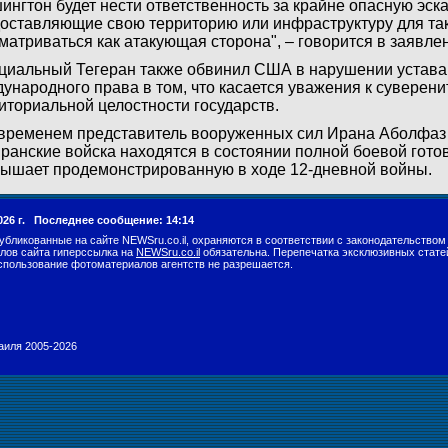
ингтон будет нести ответственность за крайне опасную эск
оставляющие свою территорию или инфраструктуру для так
матриваться как атакующая сторона", – говорится в заявле
иальный Тегеран также обвинил США в нарушении устава
ународного права в том, что касается уважения к суверени
иториальной целостности государств.
временем представитель вооруженных сил Ирана Аболфаз
иранские войска находятся в состоянии полной боевой гото
ышает продемонстрированную в ходе 12-дневной войны.
026 г.
Последнее сообщение: 14:14
убликованные на сайте NEWSru.co.il, охраняются в соответствии с законодательством
лов сайта гиперссылка на
NEWSru.co.il
обязательна. Перепечатка эксклюзивных стате
спользование фотоматериалов агентств не разрешается.
раиля 2005-2026