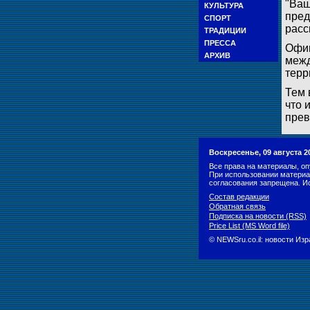
"Ваш
КУЛЬТУРА
пред
СПОРТ
расс
ТРАДИЦИИ
ПРЕССА
Офиц
АРХИВ
межд
терр
Тем 
что 
прев
Воскресенье, 09 августа 2
Все права на материалы, оп
При использовании материа
согласования запрещена. И
Состав редакции
Обратная связь
Подписка на новости (RSS)
Price List (MS Word file)
© NEWSru.co.il: новости Из