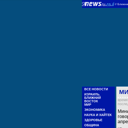
//
Ближни
ВСЕ НОВОСТИ
МИ
ИЗРАИЛЬ
БЛИЖНИЙ
время 
ВОСТОК
послед
МИР
ЭКОНОМИКА
Мини
НАУКА И ХАЙТЕК
гово
ЗДОРОВЬЕ
апре
ОБЩИНА