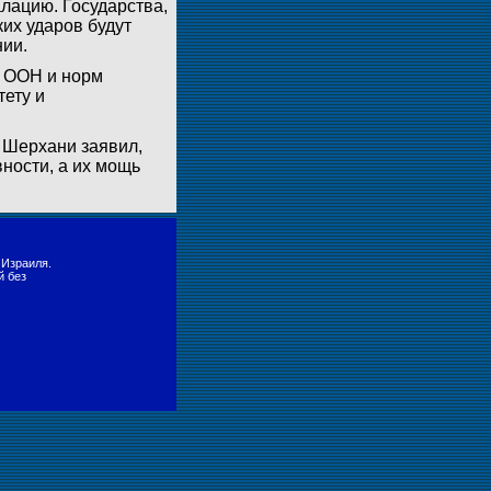
алацию. Государства,
их ударов будут
нии.
 ООН и норм
тету и
 Шерхани заявил,
вности, а их мощь
 Израиля.
й без