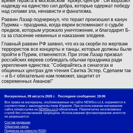
время теракта в московском "Крокус-центре". Он выразил
надежду на единство сил добра, которые одержат победу
над силами зла, ненависти и фанатизма.
Раввин Лазар подчеркнул, что теракт произошел в канун
Пурима – праздника, когда евреи вспоминают о судьбе
предков, которым угрожало уничтожение, и благодарят Б-
га за спасение невинных и наказание злодеев.
Главный раввин РФ заявил, что из-за скорби по жертвам
террористов все концерты и танцы, которые должны были
пройти в Пурим, отменяются. При этом Лазар призвал
российских евреев соблюдать обычаи праздника ради
укрепления единства: "Собирайтесь в синагогах и
общинных центрах для чтения Свитка Эстер. Сделаем так
– и Б-г обязательно нам поможет, защитит от
современных Аманов!"
Воскресенье, 09 августа 2026 г.
Последнее сообщение: 19:06
Все права на материалы, опубликованные на сайте NEWSru.co.il, охраняются в
соответствии с законодательством Израиля. При использовании материалов
сайта гиперссылка на
NEWSru.co.il
обязательна. Перепечатка эксклюзивных
статей без согласования запрещена. Использование фотоматериалов агентств
не разрешается.
Состав редакции
Обратная связь
Подписка на новости (RSS)