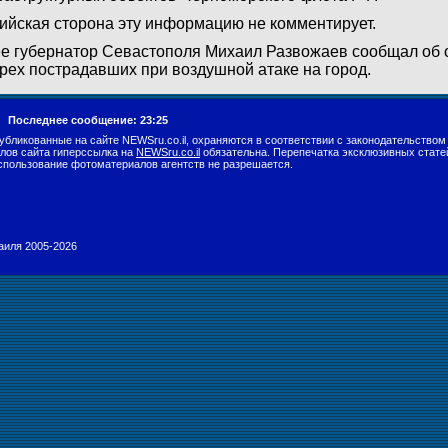
ийская сторона эту информацию не комментирует.
е губернатор Севастополя Михаил Развожаев сообщал об 
рех пострадавших при воздушной атаке на город.
г.
Последнее сообщение: 23:25
убликованные на сайте NEWSru.co.il, охраняются в соответствии с законодательством
лов сайта гиперссылка на
NEWSru.co.il
обязательна. Перепечатка эксклюзивных стате
спользование фотоматериалов агентств не разрешается.
раиля 2005-2026