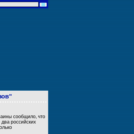
зов"
раины сообщило, что
 два российских
колько