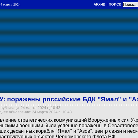
АРХИВ
ПОИСК
 24 марта 2024
У: поражены российские БДК "Ямал" и "А
публикаци: 24 марта 2024 г., 10:43
нее обновление: 24 марта 2024 г., 10:43
вление стратегических коммуникаций Вооруженных сил Ук
инскими военными были успешно поражены в Севастополе
ших десантных корабля "Ямал" и "Азов", центр связи и нес
аструктурных объектов Черноморского флота РФ.