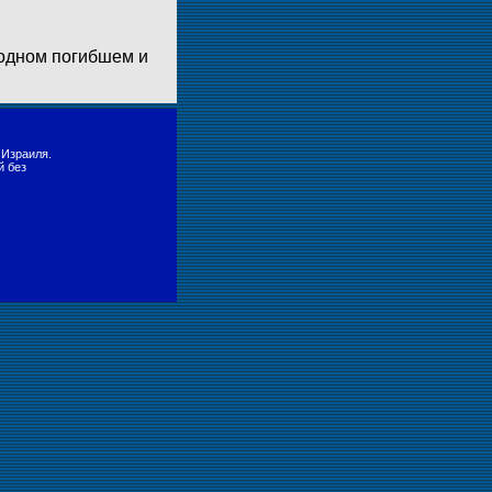
одном погибшем и
 Израиля.
й без