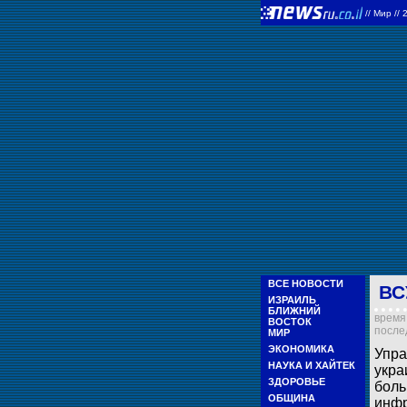
//
Мир
//
ВСЕ НОВОСТИ
ВС
ИЗРАИЛЬ
БЛИЖНИЙ
время 
ВОСТОК
послед
МИР
ЭКОНОМИКА
Упра
НАУКА И ХАЙТЕК
укра
ЗДОРОВЬЕ
боль
ОБЩИНА
инфр