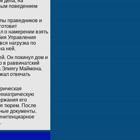
м дела, на
вным поведением
илы праведников и
готовит
ял о намерении взять
обия Управления
вся нагрузка по
на ней.
й. Он покинул дом и
о в раввинатский
 Элиягу Маймона.
жал отвечать
трическая
сихиатрическую
ержания его
я тюрем. После
дные документы.
пенитенциарное
.