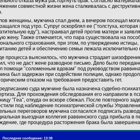
ельного отказа мужа расторгнуть брак. Согласно материала
яжении совместной жизни жена сталкивалась с деструкти
.
лов женщины, мужчина спал днем, а вечером посещал мог
ращался под утро. Супруг оскорблял ее ("толстуха, которая 
атительную еду"), настраивал детей против матери и заявл
ую жену. Также отмечается, что пара существовала на пос
онального страхования, при этом, по утверждению истицы, 
итанию детей и обеспечению семьи лежала исключительно 
де процесса выяснилось, что мужчина страдает шизофрение
ил, что не даст жене разводное письмо. Дело было передан
л помощи "соломенным вдовам" под руководством раввина
ина был задержан при содействии полиции, однако продол
горическим отказом на требования предоставить гет.
редписанию суда мужчине была назначена судебно-психиа
ертиза. Для прохождения обследования его направили в п
ницу "Геа", откуда он вскоре сбежал. После повторного зад
стили под наблюдение психиатрической службы Управлени
ельных переговоров мужчина согласился подписать разво
иальная выездная коллегия раввинского суда прибыла в 
ждение, где процедура расторжения брака была завершена
г.
Последнее сообщение: 13:38