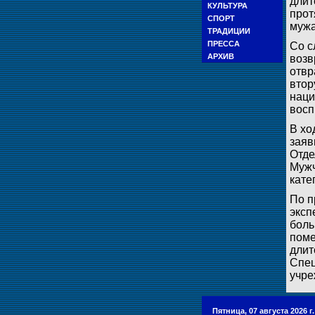
длит
КУЛЬТУРА
прот
СПОРТ
мужа
ТРАДИЦИИ
ПРЕССА
Со с
АРХИВ
возв
отвр
втор
наци
восп
В хо
заяв
Отде
Мужч
кате
По п
эксп
боль
поме
длит
Спец
учре
Пятница, 07 августа 2026 