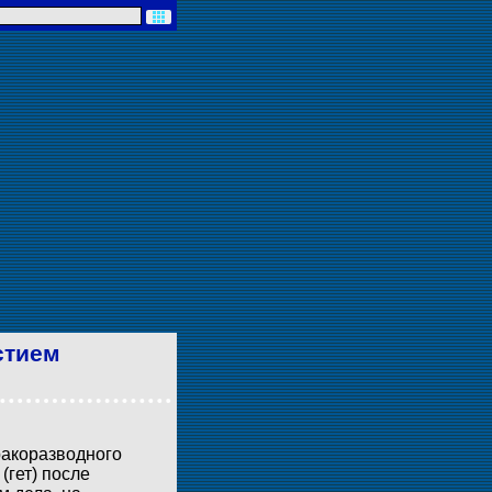
стием
ракоразводного
(гет) после