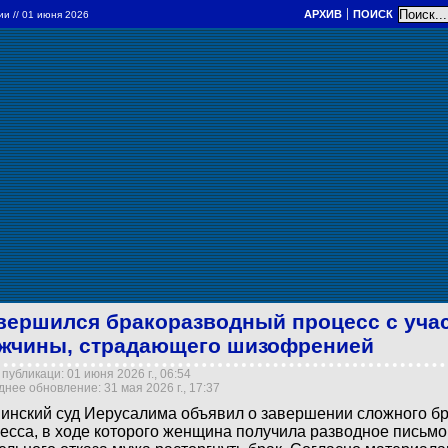
АРХИВ
ПОИСК
ции
// 01 июня 2026
вершился бракоразводный процесс с уча
жчины, страдающего шизофренией
публикаци: 01 июня 2026 г., 06:54
нее обновление: 31 мая 2026 г., 17:37
инский суд Иерусалима объявил о завершении сложного б
есса, в ходе которого женщина получила разводное письмо 