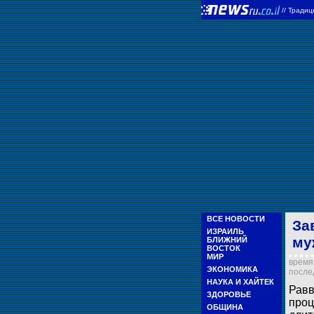
//
Тради
ВСЕ НОВОСТИ
За
ИЗРАИЛЬ
му
БЛИЖНИЙ
ВОСТОК
МИР
время 
ЭКОНОМИКА
послед
НАУКА И ХАЙТЕК
Равв
ЗДОРОВЬЕ
проц
ОБЩИНА