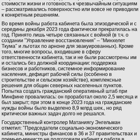
стоимости жизни и готовность к чрезвычайным ситуациям
– рассматривались поверхностно или вовсе не приводили
к конкретным решениям.
Во время войны работа кабинета была эпизодической и с
середины декабря 2023 года фактически прекратилась на
год. Принято лишь четыре связанных с войной (в т.ч. о
создании "Управление восстановления" – "Минхелет
Ткума" и льготах по арноне для эвакуированных). Кроме
того, многие вопросы, входившие в сферу
ответственности кабинета, так и не были рассмотрены им
и остались без должной координации: поддержка
бизнесов и работников, системное информирование
населения, дефицит рабочей силы (особенно в
строительстве и сельском хозяйстве), комплексные
решения для общин северных населенных пунктов.
Попытка создать гражданский оперативный штаб при
Минфине провалилась: он проработал около 2,5 месяца и
был закрыт; при этом в конце 2023 года на гражданские
нужды войны было выделено 8,9 млрд шек., но ряд
критически важных задач долго не решался.
Государственный контролер Матаниягу Энгельман
отметил: "Председатели социально-экономического
кабинета, министры финансов в 36 и 37 правительствах и
премьер-министр не подготовили кабинет к работе в