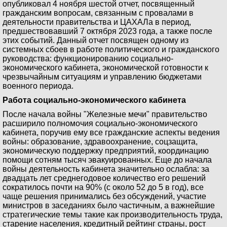
опубликовал 4 ноября шестой отчет, посвященный
гражданским вопросам, связанным с провалами в
деятельности правительства и ЦАХАЛа в период,
предшествовавший 7 октября 2023 года, а также после
этих событий. Данный отчет посвящен одному из
системных сбоев в работе политического и гражданского
руководства: функционированию социально-
экономического кабинета, экономической готовности к
чрезвычайным ситуациям и управлению бюджетами
военного периода.
Работа социально-экономического кабинета
После начала войны "Железные мечи" правительство
расширило полномочия социально-экономического
кабинета, поручив ему все гражданские аспекты ведения
войны: образование, здравоохранение, соцзащита,
экономическую поддержку предприятий, координацию
помощи сотням тысяч эвакуированных. Еще до начала
войны деятельность кабинета значительно ослабла: за
двадцать лет среднегодовое количество его решений
сократилось почти на 90% (с около 52 до 5 в год), все
чаще решения принимались без обсуждений, участие
министров в заседаниях было частичным, а важнейшие
стратегические темы такие как производительность труда,
старение населения, кредитный рейтинг страны, рост