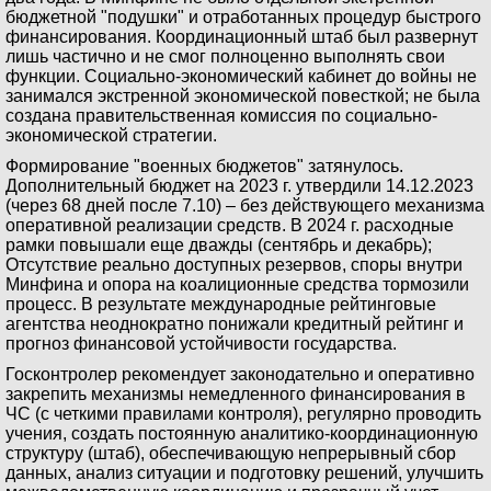
бюджетной "подушки" и отработанных процедур быстрого
финансирования. Координационный штаб был развернут
лишь частично и не смог полноценно выполнять свои
функции. Социально-экономический кабинет до войны не
занимался экстренной экономической повесткой; не была
создана правительственная комиссия по социально-
экономической стратегии.
Формирование "военных бюджетов" затянулось.
Дополнительный бюджет на 2023 г. утвердили 14.12.2023
(через 68 дней после 7.10) – без действующего механизма
оперативной реализации средств. В 2024 г. расходные
рамки повышали еще дважды (сентябрь и декабрь);
Отсутствие реально доступных резервов, споры внутри
Минфина и опора на коалиционные средства тормозили
процесс. В результате международные рейтинговые
агентства неоднократно понижали кредитный рейтинг и
прогноз финансовой устойчивости государства.
Госконтролер рекомендует законодательно и оперативно
закрепить механизмы немедленного финансирования в
ЧС (с четкими правилами контроля), регулярно проводить
учения, создать постоянную аналитико-координационную
структуру (штаб), обеспечивающую непрерывный сбор
данных, анализ ситуации и подготовку решений, улучшить