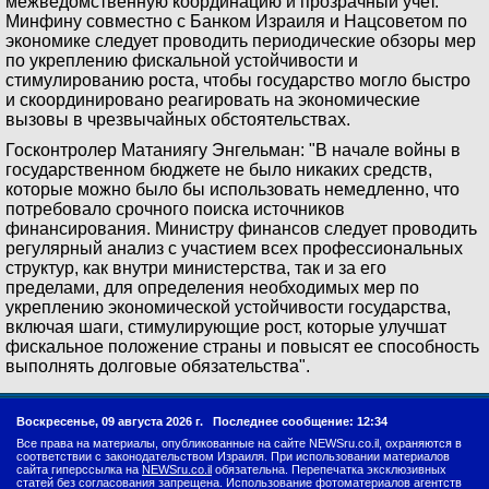
межведомственную координацию и прозрачный учет.
Минфину совместно с Банком Израиля и Нацсоветом по
экономике следует проводить периодические обзоры мер
по укреплению фискальной устойчивости и
стимулированию роста, чтобы государство могло быстро
и скоординировано реагировать на экономические
вызовы в чрезвычайных обстоятельствах.
Госконтролер Матаниягу Энгельман: "В начале войны в
государственном бюджете не было никаких средств,
которые можно было бы использовать немедленно, что
потребовало срочного поиска источников
финансирования. Министру финансов следует проводить
регулярный анализ с участием всех профессиональных
структур, как внутри министерства, так и за его
пределами, для определения необходимых мер по
укреплению экономической устойчивости государства,
включая шаги, стимулирующие рост, которые улучшат
фискальное положение страны и повысят ее способность
выполнять долговые обязательства".
Воскресенье, 09 августа 2026 г.
Последнее сообщение: 12:34
Все права на материалы, опубликованные на сайте NEWSru.co.il, охраняются в
соответствии с законодательством Израиля. При использовании материалов
сайта гиперссылка на
NEWSru.co.il
обязательна. Перепечатка эксклюзивных
статей без согласования запрещена. Использование фотоматериалов агентств