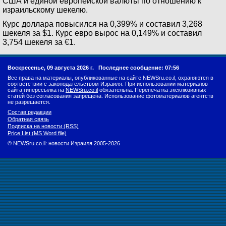
США и единой европейской валюты по отношению к
израильскому шекелю.
Курс доллара повысился на 0,399% и составил 3,268
шекеля за $1. Курс евро вырос на 0,149% и составил
3,754 шекеля за €1.
Воскресенье, 09 августа 2026 г.
Последнее сообщение: 07:56
Все права на материалы, опубликованные на сайте NEWSru.co.il, охраняются в
соответствии с законодательством Израиля. При использовании материалов
сайта гиперссылка на
NEWSru.co.il
обязательна. Перепечатка эксклюзивных
статей без согласования запрещена. Использование фотоматериалов агентств
не разрешается.
Состав редакции
Обратная связь
Подписка на новости (RSS)
Price List (MS Word file)
© NEWSru.co.il: новости Израиля 2005-2026